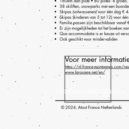
160km aan piste • 80 pistes: 8 groen,
38 skiliften, snowparks met een boarde
Skipas (volwassenen) voor één dag € 4
Skipas (kinderen van 5 tot 12) voor é
Familie passen zijn beschikbaar vanaf 
Er zijn mogelijkheden tot het boeken v
Qua accommodatie is er keuze uit versc
Ook geschikt voor mindervaliden
Voor meer informati
https://nl.france-montagnes.com/reso
www.larosiere.net/en/
promotion.nl@atout-france.fr
© 2024, Atout France Netherlands