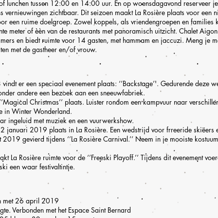
 of lunchen tussen 12:00 en 14:00 uur. En op woensdagavond reserveer je 
 vernieuwingen zichtbaar. Dit seizoen maakt La Rosière plaats voor een ni
or een ruime doelgroep. Zowel koppels, als vriendengroepen en families ku
te meter of èèn van de restaurants met panoramisch uitzicht. Chalet Aigon
amers en biedt ruimte voor 14 gasten, met hammam en jaccuzi. Meng je me
jten met de gastheer en/of vrouw.
indt er een speciaal evenement plaats: ‘’Backstage’'. Gedurende deze wee
 onder andere een bezoek aan een sneeuwfabriek.
’Magical Christmas’’ plaats. Luister rondom een kampvuur naar verschille
e in Winter Wonderland.
ar ingeluid met muziek en een vuurwerkshow.
 12 januari 2019 plaats in La Rosière. Een wedstrijd voor frreeride skiëer
 2019 gevierd tijdens ‘’La Rosière Carnival.’’ Neem in je mooiste kostuum d
 La Rosière ruimte voor de ‘’Freeski Playoff.’’ Tijdens dit evenement voer
ki een waar festivaltintje.
 met 26 april 2019
te. Verbonden met het Espace Saint Bernard