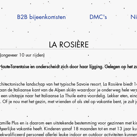
B2B bijeenkomsten
DMC's
Ni
LA ROSIÈRE
(ongeveer 10 uur rijden)
 Haute-Tarentaise en onderscheidt zich door haar ligging. Gelegen op het z
chitectonische landschap van het typische Savoie resort. La Rosière biedt 16
 aan de Italiaanse kant van de Alpen skiën waardoor je onderweg hele vers
n uitstapje naar het Italiaanse La Thuile extra voordelig. Lekker eten, ein
l. Of je nou met het gezin, met vrienden of als stel op vakantie bent, je zult j
Famille Plus en is daarom een uitstekende bestemming voor gezinnen met kind
 heerlijke vakantie heeft. Kinderen vanaf 18 maanden tot en met 13 jaar ku
kwalificeerd personeel allerlei leuke indoor en outdoor activiteiten kunn