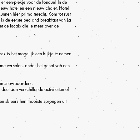
er een plekje voor de fondue! In de
euw hotel en een nieuw chalet. Hotel
nnen hier prima terecht. Kom tot rust
 is de eerste bed and breakfast van La
t de locals die je meer over de
k is het mogelijk een kijkje te nemen
nde verhalen, onder het genot van een
s en snowboarders.
eel aan verschillende activiteiten of
en skiëers hun mooiste sprongen uit