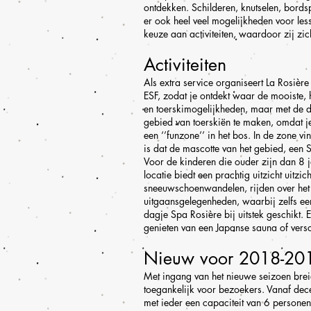
ontdekken. Schilderen, knutselen, bord
er ook heel veel mogelijkheden voor les
keuze aan activiteiten, waardoor zij zic
Activiteiten
Als extra service organiseert La Rosièr
ESF, zodat je ontdekt waar de mooiste, he
en toerskimogelijkheden, maar met de dr
gebied van toerskiën te maken, omdat je 
een ‘’funzone’’ in het bos. In de zone v
is dat de mascotte van het gebied, een 
Voor de kinderen die ouder zijn dan 8 ja
locatie biedt een prachtig uitzicht uitz
sneeuwschoenwandelen, rijden over het ij
uitgaansgelegenheden, waarbij zelfs een
dagje Spa Rosière bij uitstek geschikt. 
genieten van een Japanse sauna of vers
Nieuw voor 2018-20
Met ingang van het nieuwe seizoen brei
toegankelijk voor bezoekers. Vanaf dece
met ieder een capaciteit van 6 personen