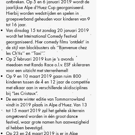
ontbreken. Op 5 en 6 januari 2019 wordt de
jaarlijkse Alpe d’Huez Cup georganiseerd.
Hierbij worden wedstrijden en spelen in
groepsverband gehouden voor kinderen van 9
tot 16 jaar.
Van dinsdag 15 tot zondag 20 januari 2019
wordt het International Comedy Festival
georganiseerd. Hier comedy films ‘ontdekt’ in
de stijl van blockbusters als ‘’Bienvenue chez
les Ch’tis’’ en ‘’Taxi’’.
Op 2 februari 2019 kun je ’s avonds
meedoen met Rando Race o.l.v. ESF skileraren
voor een uitzicht met sterrenhemel!
Op 9 en 10 maart 2019 gaan ruim 800
kinderen tussen de 4 en 12 jaar de competitie
met elkaar aan in verschillende skidisciplines
bij “Les Cristaux”.
De eerste winter editie van Tommorrowland
vindt in 2019 plaats in Alpe d’Huez. Van 13
tot 15 maart 2019 zal het gehele skiterrein
omgetoverd worden in één groot dance
festival, waar grote namen hun aanwezigheid
al hebben bevestigd.
Op 23 en 24 maart 2019 is er in Alpe