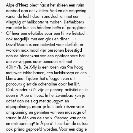
Alpe d’Huez biedt naast het skieën een ruim
aanbod aan activiteiten. Verken de omgeving
vanuit de lucht door rondvluchten met een
vliegtuig of helikopter te maken. Liefhebbers
van actie kunnen hondensleeën of paragliden.
Of huur een e-fatbike voor een flinke fietstocht,
ook mogelijk met een gids en diner.
Deval’Moon is een activiteit voor durfals: er
worden maximaal vier personen bevestigd
aan de binnenkant van een opblaasbare bal
die vervolgens naar beneden rolt met
40km/h. De X-fly is een toren van 9m hoog
met twee tokkelbanen, een luchtkussen en een
klimwand. Tijdens het afleggen van dit
parcours giert de adrenaline door het lijf.
Ook zonder ski’s zijn er genoeg activiteiten te
doen in Alpe d’Huez. In het zwembad kun je
actief aan de slag met aquagym en
aquapalming, maar je kunt ook kiezen voor
ontspanning en genieten van een massage of
sauna in één van de spa’s. Genoeg van actie
en ontspanning? In Alpe d’Huez kan de cultuur
ook prima geproefd worden. Voor een dagje