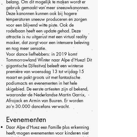
belang. Om dit mogelijk te maken wordt er
gebruik gemaakt van meer sneeuwkanonnen.
Deze kanonnen kunnen ook bij hogere
temperaturen sneeuw produceren en zorgen
voor een blijvend witte piste. Ook de
rodelbaan heeft een update gehad. Deze
attractie is nu uitgerust met een virtual reality
masker, dat zorgt voor een intensere beleving
en nog meer sensatie.
Voor dance liefhebbers: in 2019 komt
Tommorrowland Winter naar Alpe d’Huez! Dit
gigantische DJ-festival beleeft een winterse
première van woensdag 13 tot vrijdag 15
maart en pakt groots uit met fantastische
podiumacts en evenementen in het hele
skigebied. De eerste artiesten zijn al bekend,
waaronder de Nederlandse Martin Garrix,
Afrojack en Armin van Buuren. Er worden
zo’n 30.000 dancefans verwacht.
Evenementen
Daar Alpe d’Huez een Famille plus erkenning
heeft, mogen evenementen voor kinderen niet