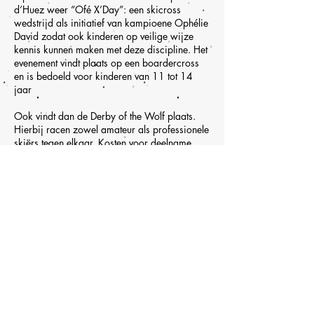
d’Huez weer “Ofé X’Day”: een skicross
wedstrijd als initiatief van kampioene Ophélie
David zodat ook kinderen op veilige wijze
kennis kunnen maken met deze discipline. Het
evenement vindt plaats op een boardercross
en is bedoeld voor kinderen van 11 tot 14
jaar
Ook vindt dan de Derby of the Wolf plaats.
Hierbij racen zowel amateur als professionele
skiërs tegen elkaar. Kosten voor deelname
vanaf €40.
De nationale Coupe de la Fédération wordt op
zaterdag 6 en zondag 7 april 2019
gehouden.
Op 27 april 2019 wordt de beroemde
zwarte piste, de Sarenne per fiets afgedaald
tijdens de “Sarenne Snow Bike”
Feiten en cijfers
Geopend van 1 december 2018 tot en met
27 april 2019