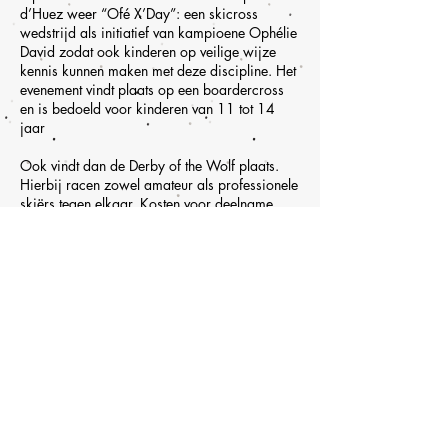
d’Huez weer “Ofé X’Day”: een skicross
wedstrijd als initiatief van kampioene Ophélie
David zodat ook kinderen op veilige wijze
kennis kunnen maken met deze discipline. Het
evenement vindt plaats op een boardercross
en is bedoeld voor kinderen van 11 tot 14
jaar
Ook vindt dan de Derby of the Wolf plaats.
Hierbij racen zowel amateur als professionele
skiërs tegen elkaar. Kosten voor deelname
vanaf €40.
De nationale Coupe de la Fédération wordt op
zaterdag 6 en zondag 7 april 2019
gehouden.
Op 27 april 2019 wordt de beroemde
zwarte piste, de Sarenne per fiets afgedaald
tijdens de “Sarenne Snow Bike”
Feiten en cijfers
Geopend van 1 december 2018 tot en met
27 april 2019