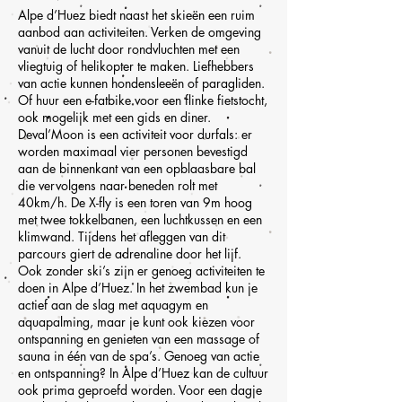
Alpe d’Huez biedt naast het skieën een ruim
aanbod aan activiteiten. Verken de omgeving
vanuit de lucht door rondvluchten met een
vliegtuig of helikopter te maken. Liefhebbers
van actie kunnen hondensleeën of paragliden.
Of huur een e-fatbike voor een flinke fietstocht,
ook mogelijk met een gids en diner.
Deval’Moon is een activiteit voor durfals: er
worden maximaal vier personen bevestigd
aan de binnenkant van een opblaasbare bal
die vervolgens naar beneden rolt met
40km/h. De X-fly is een toren van 9m hoog
met twee tokkelbanen, een luchtkussen en een
klimwand. Tijdens het afleggen van dit
parcours giert de adrenaline door het lijf.
Ook zonder ski’s zijn er genoeg activiteiten te
doen in Alpe d’Huez. In het zwembad kun je
actief aan de slag met aquagym en
aquapalming, maar je kunt ook kiezen voor
ontspanning en genieten van een massage of
sauna in één van de spa’s. Genoeg van actie
en ontspanning? In Alpe d’Huez kan de cultuur
ook prima geproefd worden. Voor een dagje