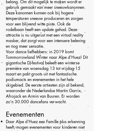
belang. Om dit mogelijk te maken wordt er
gebruik gemaakt van meer sneeuwkanonnen.
Deze kanonnen kunnen ook bij hogere
temperaturen sneeuw produceren en zorgen
voor een blijvend witte piste. Ook de
rodelbaan heeft een update gehad. Deze
attractie is nu uitgerust met een virtual reality
masker, dat zorgt voor een intensere beleving
en nog meer sensatie.
Voor dance liefhebbers: in 2019 komt
Tommorrowland Winter naar Alpe d’Huez! Dit
gigantische DJ-festival beleeft een winterse
première van woensdag 13 tot vrijdag 15
maart en pakt groots uit met fantastische
podiumacts en evenementen in het hele
skigebied. De eerste artiesten zijn al bekend,
waaronder de Nederlandse Martin Garrix,
Afrojack en Armin van Buuren. Er worden
zo’n 30.000 dancefans verwacht.
Evenementen
Daar Alpe d’Huez een Famille plus erkenning
heeft, mogen evenementen voor kinderen niet