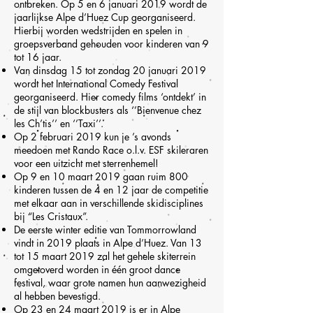
ontbreken. Op 5 en 6 januari 2019 wordt de
jaarlijkse Alpe d’Huez Cup georganiseerd.
Hierbij worden wedstrijden en spelen in
groepsverband gehouden voor kinderen van 9
tot 16 jaar.
Van dinsdag 15 tot zondag 20 januari 2019
wordt het International Comedy Festival
georganiseerd. Hier comedy films ‘ontdekt’ in
de stijl van blockbusters als ‘’Bienvenue chez
les Ch’tis’’ en ‘’Taxi’’.
Op 2 februari 2019 kun je ’s avonds
meedoen met Rando Race o.l.v. ESF skileraren
voor een uitzicht met sterrenhemel!
Op 9 en 10 maart 2019 gaan ruim 800
kinderen tussen de 4 en 12 jaar de competitie
met elkaar aan in verschillende skidisciplines
bij “Les Cristaux”.
De eerste winter editie van Tommorrowland
vindt in 2019 plaats in Alpe d’Huez. Van 13
tot 15 maart 2019 zal het gehele skiterrein
omgetoverd worden in één groot dance
festival, waar grote namen hun aanwezigheid
al hebben bevestigd.
Op 23 en 24 maart 2019 is er in Alpe