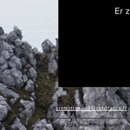
Er 
promotion.nl@atout-france.fr
© 2024, Atout France Netherlands