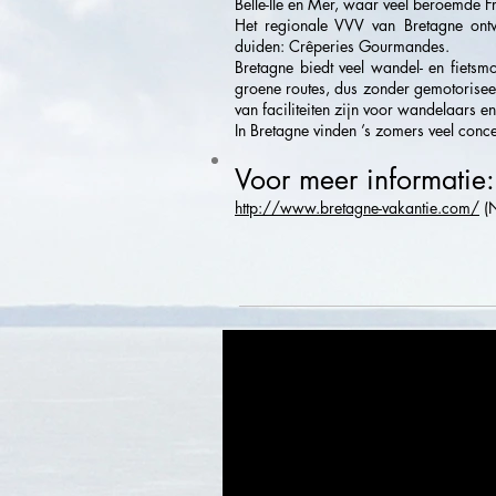
Belle-Ile en Mer, waar veel beroemde Fra
Het regionale VVV van Bretagne ontwi
duiden: Crêperies Gourmandes.
Bretagne biedt veel wandel- en fiet
groene routes, dus zonder gemotoriseerd
van faciliteiten zijn voor wandelaars e
In Bretagne vinden ’s zomers veel concer
Voor meer informatie:
http://www.bretagne-vakantie.com/
(N