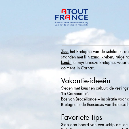
Zee:
het Bretagne van de schilders, da
stranden met fijn zand, kreken, ruige r
Land:
het mysterieuze Bretagne, waar d
dolmens in Carnac.
Vakantie-ideeën
Steden met kunst en cultuur: de vestin
‘La Cornouaille’.
Bos van Brocéliande – inspiratie voor d
Bretagne is de thuisbasis van thalassot
Favoriete tips
Stap aan boord van een schip om de ku