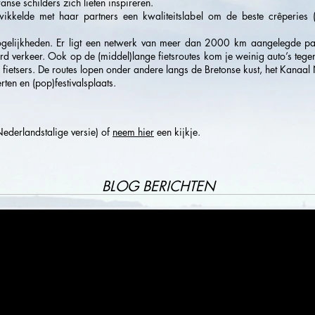
nse schilders zich lieten inspireren.
kkelde met haar partners een kwaliteitslabel om de beste crêperies (
smogelijkheden. Er ligt een netwerk van meer dan 2000 km aangelegde 
 verkeer. Ook op de (middel)lange fietsroutes kom je weinig auto’s tegen. 
n fietsers. De routes lopen onder andere langs de Bretonse kust, het Kanaal
ten en (pop)festivalsplaats.
ederlandstalige versie) of
neem hier
een kijkje.
BLOG BERICHTEN