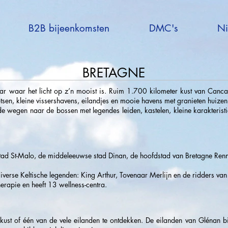
B2B bijeenkomsten
DMC's
Ni
BRETAGNE
ar waar het licht op z’n mooist is. Ruim 1.700 kilometer kust van Canc
otsen, kleine vissershavens, eilandjes en mooie havens met granieten huizen
e wegen naar de bossen met legendes leiden, kastelen, kleine karakteristi
gstad St-Malo, de middeleeuwse stad Dinan, de hoofdstad van Bretagne Ren
iverse Keltische legenden: King Arthur, Tovenaar Merlijn en de ridders van
herapie en heeft 13 wellness-centra.
st of één van de vele eilanden te ontdekken. De eilanden van Glénan bij