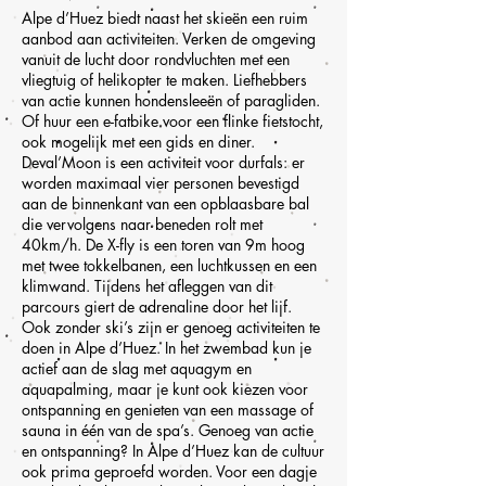
Alpe d’Huez biedt naast het skieën een ruim
aanbod aan activiteiten. Verken de omgeving
vanuit de lucht door rondvluchten met een
vliegtuig of helikopter te maken. Liefhebbers
van actie kunnen hondensleeën of paragliden.
Of huur een e-fatbike voor een flinke fietstocht,
ook mogelijk met een gids en diner.
Deval’Moon is een activiteit voor durfals: er
worden maximaal vier personen bevestigd
aan de binnenkant van een opblaasbare bal
die vervolgens naar beneden rolt met
40km/h. De X-fly is een toren van 9m hoog
met twee tokkelbanen, een luchtkussen en een
klimwand. Tijdens het afleggen van dit
parcours giert de adrenaline door het lijf.
Ook zonder ski’s zijn er genoeg activiteiten te
doen in Alpe d’Huez. In het zwembad kun je
actief aan de slag met aquagym en
aquapalming, maar je kunt ook kiezen voor
ontspanning en genieten van een massage of
sauna in één van de spa’s. Genoeg van actie
en ontspanning? In Alpe d’Huez kan de cultuur
ook prima geproefd worden. Voor een dagje