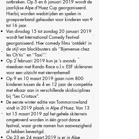
ontbreken. Op 5 en 6 januari 2019 wordt de
jaarlijkse Alpe d’Huez Cup georganiseerd.
Hierbij worden wedstrijden en spelen in
groepsverband gehouden voor kinderen van 9
tot 16 jaar.
Van dinsdag 15 tot zondag 20 januari 2019
wordt het International Comedy Festival
georganiseerd. Hier comedy films ‘ontdekt’ in
de stijl van blockbusters als ‘’Bienvenue chez
les Ch’tis’’ en ‘’Taxi’’.
Op 2 februari 2019 kun je ’s avonds
meedoen met Rando Race o.l.v. ESF skileraren
voor een uitzicht met sterrenhemel!
Op 9 en 10 maart 2019 gaan ruim 800
kinderen tussen de 4 en 12 jaar de competitie
met elkaar aan in verschillende skidisciplines
bij “Les Cristaux”.
De eerste winter editie van Tommorrowland
vindt in 2019 plaats in Alpe d’Huez. Van 13
tot 15 maart 2019 zal het gehele skiterrein
omgetoverd worden in één groot dance
festival, waar grote namen hun aanwezigheid
al hebben bevestigd.
Op 23 en 24 maart 2019 is er in Alpe