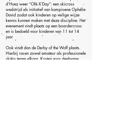
d’Huez weer “Ofé X’Day”: een skicross
wedstrijd als initiatief van kampioene Ophélie
David zodat ook kinderen op veilige wijze
kennis kunnen maken met deze discipline. Het
evenement vindt plaats op een boardercross
en is bedoeld voor kinderen van 11 tot 14
jaar
Ook vindt dan de Derby of the Wolf plaats.
Hierbij racen zowel amateur als professionele
skiërs tegen elkaar. Kosten voor deelname
vanaf €40.
De nationale Coupe de la Fédération wordt op
zaterdag 6 en zondag 7 april 2019
gehouden.
Op 27 april 2019 wordt de beroemde
zwarte piste, de Sarenne per fiets afgedaald
tijdens de “Sarenne Snow Bike”
Feiten en cijfers
Geopend van 1 december 2018 tot en met
27 april 2019