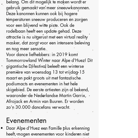
belang. Om dit mogelijk te maken wordt er
gebruik gemaakt van meer sneeuwkanonnen.
Deze kanonnen kunnen ook bij hogere
temperaturen sneeuw produceren en zorgen
voor een blijvend witte piste. Ook de
rodelbaan heeft een update gehad. Deze
attractie is nu uitgerust met een virtual reality
masker, dat zorgt voor een intensere beleving
en nog meer sensatie.
Voor dance liefhebbers: in 2019 komt
Tommorrowland Winter naar Alpe d’Huez! Dit
gigantische DJ-festival beleeft een winterse
première van woensdag 13 tot vrijdag 15
maart en pakt groots uit met fantastische
podiumacts en evenementen in het hele
skigebied. De eerste artiesten zijn al bekend,
waaronder de Nederlandse Martin Garrix,
Afrojack en Armin van Buuren. Er worden
zo’n 30.000 dancefans verwacht.
Evenementen
Daar Alpe d’Huez een Famille plus erkenning
heeft, mogen evenementen voor kinderen niet