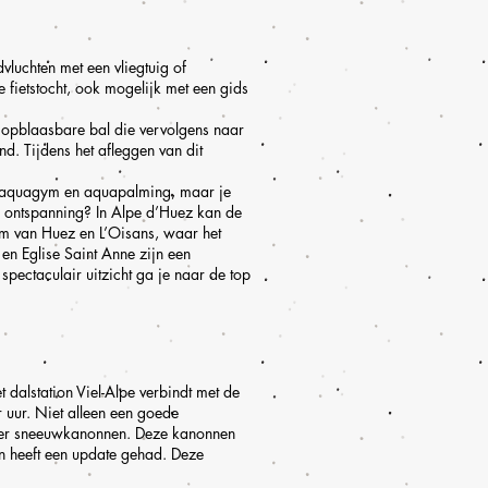
vluchten met een vliegtuig of
e fietstocht, ook mogelijk met een gids
n opblaasbare bal die vervolgens naar
d. Tijdens het afleggen van dit
met aquagym en aquapalming, maar je
n ontspanning? In Alpe d’Huez kan de
m van Huez en L’Oisans, waar het
en Eglise Saint Anne zijn een
pectaculair uitzicht ga je naar de top
t dalstation Viel-Alpe verbindt met de
 uur. Niet alleen een goede
meer sneeuwkanonnen. Deze kanonnen
n heeft een update gehad. Deze