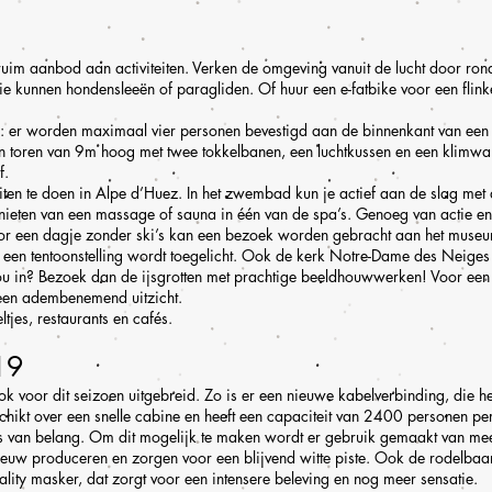
ruim aanbod aan activiteiten. Verken de omgeving vanuit de lucht door rond
ie kunnen hondensleeën of paragliden. Of huur een e-fatbike voor een flink
als: er worden maximaal vier personen bevestigd aan de binnenkant van ee
n toren van 9m hoog met twee tokkelbanen, een luchtkussen en een klimwan
f.
teiten te doen in Alpe d’Huez. In het zwembad kun je actief aan de slag 
nieten van een massage of sauna in één van de spa’s. Genoeg van actie e
or een dagje zonder ski’s kan een bezoek worden gebracht aan het museu
 een tentoonstelling wordt toegelicht. Ook de kerk Notre-Dame des Neiges 
u in? Bezoek dan de ijsgrotten met prachtige beeldhouwwerken! Voor een s
een adembenemend uitzicht.
tjes, restaurants en cafés.
19
ok voor dit seizoen uitgebreid. Zo is er een nieuwe kabelverbinding, die he
chikt over een snelle cabine en heeft een capaciteit van 2400 personen per
s van belang. Om dit mogelijk te maken wordt er gebruik gemaakt van 
euw produceren en zorgen voor een blijvend witte piste. Ook de rodelbaa
 reality masker, dat zorgt voor een intensere beleving en nog meer sensatie.