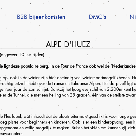
B2B bijeenkomsten
DMC's
Ni
ALPE D'HUEZ
(ongeveer 10 uur rijden)
e ligt deze populaire berg, in de Tour de France ook wel de ‘Nederlands
g op, ook in de winter zijn hier oneindig veel wintersportmogelijkheden. He
chtig uitzicht hebt over de Franse en Italiaanse Alpen. Het dorp zelf ligt
 per jaar de zon schijnt. Dankzij het hoogteverschil van 2.200m kent het
r de Tunnel, die met een helling van 25 graden, één van de steilste zwarte
lle Plus label, wat inhoudt dat de plaats uitermate geschikt is voor jonge 
noeg pistes voor beginners en kinderen. Ook is er een kinderopvang, een ki
angenaam en veilig mogelijk te maken. Buiten het skiën om kunnen zij zi
euwscooters.