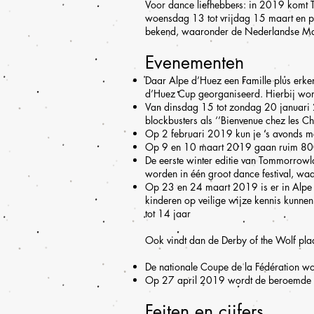
Voor dance liefhebbers: in 2019 komt T
woensdag 13 tot vrijdag 15 maart en pak
bekend, waaronder de Nederlandse Mar
Evenementen
Daar Alpe d’Huez een Famille plus erke
d’Huez Cup georganiseerd. Hierbij wor
Van dinsdag 15 tot zondag 20 januari 20
blockbusters als ‘’Bienvenue chez les Ch’t
Op 2 februari 2019 kun je ’s avonds me
Op 9 en 10 maart 2019 gaan ruim 800 ki
De eerste winter editie van Tommorrowl
worden in één groot dance festival, wa
Op 23 en 24 maart 2019 is er in Alpe d
kinderen op veilige wijze kennis kunne
tot 14 jaar
Ook vindt dan de Derby of the Wolf plaa
De nationale Coupe de la Fédération w
Op 27 april 2019 wordt de beroemde zw
Feiten en cijfers