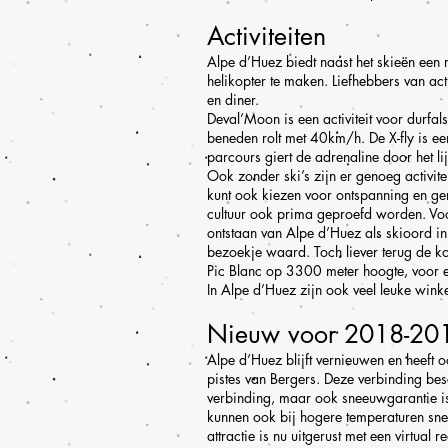
Activiteiten
Alpe d’Huez biedt naast het skieën een 
helikopter te maken. Liefhebbers van act
en diner.
Deval’Moon is een activiteit voor durf
beneden rolt met 40km/h. De X-fly is ee
parcours giert de adrenaline door het lij
Ook zonder ski’s zijn er genoeg activi
kunt ook kiezen voor ontspanning en ge
cultuur ook prima geproefd worden. Vo
ontstaan van Alpe d’Huez als skioord in
bezoekje waard. Toch liever terug de ko
Pic Blanc op 3300 meter hoogte, voor 
In Alpe d’Huez zijn ook veel leuke winkel
Nieuw voor 2018-20
Alpe d’Huez blijft vernieuwen en heeft o
pistes van Bergers. Deze verbinding bes
verbinding, maar ook sneeuwgarantie i
kunnen ook bij hogere temperaturen sne
attractie is nu uitgerust met een virtual