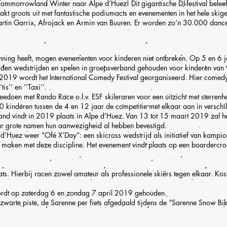
ommorrowland Winter naar Alpe d’Huez! Dit gigantische DJ-festival beleef
t groots uit met fantastische podiumacts en evenementen in het hele skigebi
tin Garrix, Afrojack en Armin van Buuren. Er worden zo’n 30.000 dance
nning heeft, mogen evenementen voor kinderen niet ontbreken. Op 5 en 6 
den wedstrijden en spelen in groepsverband gehouden voor kinderen van 9
19 wordt het International Comedy Festival georganiseerd. Hier comedy fil
is’’ en ‘’Taxi’’.
edoen met Rando Race o.l.v. ESF skileraren voor een uitzicht met sterrenh
nderen tussen de 4 en 12 jaar de competitie met elkaar aan in verschillen
and vindt in 2019 plaats in Alpe d’Huez. Van 13 tot 15 maart 2019 zal he
ar grote namen hun aanwezigheid al hebben bevestigd.
’Huez weer “Ofé X’Day”: een skicross wedstrijd als initiatief van kampi
n maken met deze discipline. Het evenement vindt plaats op een boardercr
ts. Hierbij racen zowel amateur als professionele skiërs tegen elkaar. K
ordt op zaterdag 6 en zondag 7 april 2019 gehouden.
arte piste, de Sarenne per fiets afgedaald tijdens de “Sarenne Snow Bi