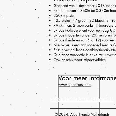
Geopend van 1 december 2018 tot en 
Skigebied van 1.860m tot 3.330m hoo
250km piste
125 pistes: 47 groen, 32 blauw, 31 r
79 skiliften, 2 snowparks, 1 boardercro
Skipas (volwassenen) voor één dag € 5
Skipas (studenten onder 25, senioren) 
Skipas (kinderen van 5 tot 12) voor éé
Nieuw: er is een packagedeal met La Grav
Er zijn verschillende combinatiepakkett
Qua accommodatie is er keuze uit versc
Ook geschikt voor mindervaliden
Voor meer informati
www.alpedhuez.com
promotion.nl@atout-france.fr
© 2024, Atout France Netherlands