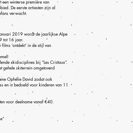
t een winterse première van
ed. De eerste artiesten zijn al
fans verwacht.
januari 2019 wordt de jaarlijkse Alpe
 tot 16 jaar.
ms ‘ontdekt’ in de stijl van
emel!
de skidisciplines bij “Les Cristaux”.
t gehele skiterrein omgetoverd
oene Ophélie David zodat ook
oss en is bedoeld voor kinderen van 11
osten voor deelname vanaf €40.
ke”