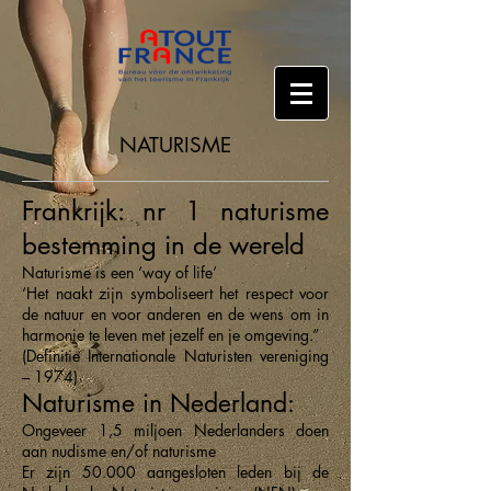
NATURISME
Frankrijk: nr 1 naturisme
bestemming in de wereld
Naturisme is een ‘way of life’
‘Het naakt zijn symboliseert het respect voor
de natuur en voor anderen en de wens om in
harmonie te leven met jezelf en je omgeving.”
(Definitie Internationale Naturisten vereniging
– 1974)
Naturisme in Nederland:
Ongeveer 1,5 miljoen Nederlanders doen
aan nudisme en/of naturisme
Er zijn 50.000 aangesloten leden bij de