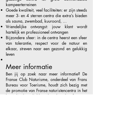
kampeerterreinen
Goede kwaliteit, veel faciliteiten: er zijn steeds
meer 3- en 4 sterren centra die extra’s bieden
als sauna, zwembad, kuuroord, …
Vriendelijke ontvangst: jouw klant wordt
hartelijk en professioneel ontvangen
Bijzondere sfeer: in de centra heerst een sfeer
van tolerantie, respect voor de natuur en
elkaar, streven naar een gezond en gelukkig
leven
Meer informatie
Ben jij op zoek naar meer informatie? De
Franse Club Naturisme, onderdeel van Frans
Bureau voor Toerisme, houdt zich bezig met
de promotie van Franse naturistencentra in het
buitenland. Zij hebben de volgende informatie
beschikbaar:
Een meertalige routekaart, waar de de klant
alle naturistencentra in Frankrijk op terug kan
vinden, kan je voor je klanten bestellen via de
website van het Frans Bureau voor Toerisme.
Lees meer over naturisme in Franrijk op de site