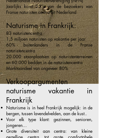
Nederlandse Naturistenvereniging (NFN)
Jaarlijks komt 25% van de bezoekers van
Franse naturisten centra uit Nederland
Naturisme in Frankrijk:
83 naturistencentra
1,5 miljoen naturisten op vakantie per jaar
60% buitenlanders in de Franse
naturistencentra
20.000 staanplaatsen op naturistenterreinen
en 60.000 bedden in de naturistencentra
Marktaandeel van ongeveer 80%
Verkoopargumenten
naturisme vakantie in
Frankrijk
Naturisme is in heel Frankrijk mogelijk: in de
bergen, tussen lavendelvelden, aan de kust..
Voor elk type klant: gezinnen, senioren,
jongeren…
Grote diversiteit aan centra: van kleine
gezellige centra tot grote comfortabele