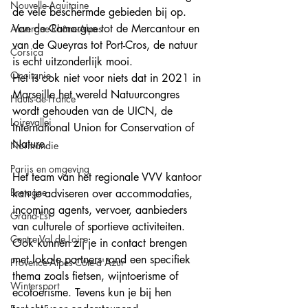
Nouvelle-Aquitaine
de vele beschermde gebieden bij op. 
Van de Camargue tot de Mercantour en 
Auvergne-Rhône-Alpes
van de Queyras tot Port-Cros, de natuur 
Corsica
is echt uitzonderlijk mooi.  
Occitanie
Het is ook niet voor niets dat in 2021 in 
Marseille het wereld Natuurcongres 
Hauts-de-France
wordt gehouden van de UICN, de 
Loirevallei
International Union for Conservation of 
Nature. 
Normandie
Parijs en omgeving
Het team van het regionale VVV kantoor 
Bretagne
kan je adviseren over accommodaties, 
incoming agents, vervoer, aanbieders 
Grand-Est
van culturele of sportieve activiteiten. 
Centre Val de Loire
Ook kunnen zij je in contact brengen 
met lokale partners rond een specifiek 
Provence-Alpes-Côte-d'Azur
thema zoals fietsen, wijntoerisme of 
Wintersport
ecotoerisme. Tevens kun je bij hen 