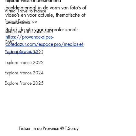
terecht voor ondersteunend 
Explore France
beeldmateriaal in de vorm van foto’s of 
Virtual Travel to France
video’s en voor actuele, thematische of 
France Excellence
persdossiers. 
Bekijk de site voor reisprofessionals: 
Steden en korte vakanties
https://provence-alpes-
DMC
cotedazur.com/espace-pro/medias-et-
tour-operateurs/
Explore France 2023
Explore France 2022
Explore France 2024
Explore France 2025
Fietsen in de Provence © T.Seray