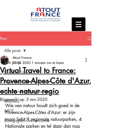
Post
Alle posts
Atout France
Alle posts
23 jul 2020
1 minuten om te lezen
Virtual Travel to France:
Creative France
Provence-Alpes-Côte d'Azur,
Algemeen over Frankrijk
echte natuur regio
Franse overzeese gebieden
Bijgewerkt op:
3 nov 2020
Wellness
Wie van natuur houdt zich goed in de 
MICE
Provence-Alpes-Côtes d’Azur: er zijn 
maar liefst 9 regionale natuurparken, 4 
Bourgogne-Franche-Comté
Nationale parken en tel daar dan nog 