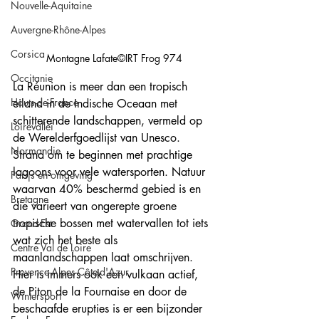
Nouvelle-Aquitaine
Auvergne-Rhône-Alpes
Corsica
Montagne Lafate©IRT Frog 974
Occitanie
La Réunion is meer dan een tropisch 
Hauts-de-France
eiland in de Indische Oceaan met 
schitterende landschappen, vermeld op 
Loirevallei
de Werelderfgoedlijst van Unesco. 
Normandie
Strand om te beginnen met prachtige 
lagoons voor vele watersporten. Natuur 
Parijs en omgeving
waarvan 40% beschermd gebied is en 
Bretagne
die varieert van ongerepte groene 
tropische bossen met watervallen tot iets 
Grand-Est
wat zich het beste als 
Centre Val de Loire
maanlandschappen laat omschrijven. 
Provence-Alpes-Côte-d'Azur
Hier is immers ook een vulkaan actief, 
de Piton de la Fournaise en door de 
Wintersport
beschaafde erupties is er een bijzonder 