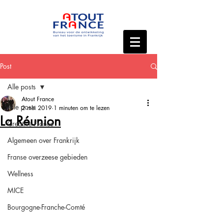
Post
Alle posts
Atout France
Alle posts
2 mei 2019
1 minuten om te lezen
La Réunion
Creative France
Algemeen over Frankrijk
Franse overzeese gebieden
Wellness
MICE
Bourgogne-Franche-Comté