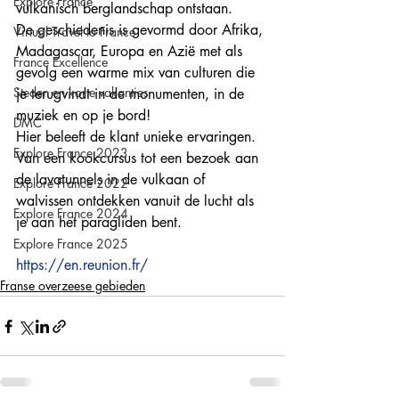
Explore France
vulkanisch berglandschap ontstaan. 
De geschiedenis is gevormd door Afrika, 
Virtual Travel to France
Madagascar, Europa en Azië met als 
France Excellence
gevolg een warme mix van culturen die 
Steden en korte vakanties
je terugvindt in de monumenten, in de 
muziek en op je bord!
DMC
Hier beleeft de klant unieke ervaringen. 
Explore France 2023
Van een kookcursus tot een bezoek aan 
de lavatunnels in de vulkaan of 
Explore France 2022
walvissen ontdekken vanuit de lucht als 
Explore France 2024
je aan het paragliden bent. 
Explore France 2025
https://en.reunion.fr/
Franse overzeese gebieden