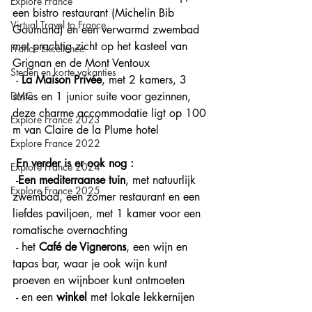
Explore France
een bistro restaurant (Michelin Bib 
Virtual Travel to France
Goumand) en een verwarmd zwembad 
met prachtig zicht op het kasteel van 
France Excellence
Grignan en de Mont Ventoux
Steden en korte vakanties
 - 
La Maison Privée
, met 2 kamers, 3 
DMC
suites en 1 junior suite voor gezinnen, 
deze charme accommodatie ligt op 100 
Explore France 2023
m van Claire de la Plume hotel
Explore France 2022
 En verder is er ook nog :
Explore France 2024
 -
Een mediterraanse tuin
, met natuurlijk 
Explore France 2025
zwembad, een zomer restaurant en een 
liefdes paviljoen, met 1 kamer voor een 
romatische overnachting
 - het 
Café de Vignerons
, een wijn en 
tapas bar, waar je ook wijn kunt 
proeven en wijnboer kunt ontmoeten
 - en een 
winkel
 met lokale lekkernijen