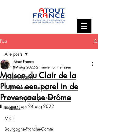
Post
Alle posts
Atout France
Alle posts
19 aug 2022
2 minuten om te lezen
Maison du Clair de la
Creative France
Plume: een parel in de
Algemeen over Frankrijk
Provençaalse Drôme
Franse overzeese gebieden
Bijgewerkt op:
24 aug 2022
Wellness
MICE
Bourgogne-Franche-Comté