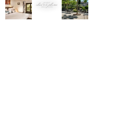
Fotocredits: ©Alain Maigre
MICE
Algemeen over Frankrijk