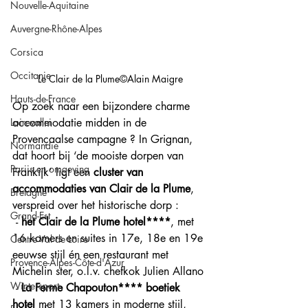
Nouvelle-Aquitaine
Auvergne-Rhône-Alpes
Corsica
Occitanie
Le Clair de la Plume©Alain Maigre
Hauts-de-France
Op zoek naar een bijzondere charme 
Loirevallei
accommodatie midden in de 
Provençaalse campagne ? In Grignan, 
Normandie
dat hoort bij ‘de mooiste dorpen van 
Parijs en omgeving
Frankijk’ ligt een 
cluster van 
accommodaties van Clair de la Plume
, 
Bretagne
verspreid over het historische dorp : 
Grand-Est
 - 
het Clair de la Plume hotel****
, met 
16 kamers en suites in 17e, 18e en 19e 
Centre Val de Loire
eeuwse stijl én een restaurant met 
Provence-Alpes-Côte-d'Azur
Michelin ster, o.l.v. chefkok Julien Allano
Wintersport
 - 
La Ferme Chapouton**** boetiek 
hotel
 met 13 kamers in moderne stijl, 