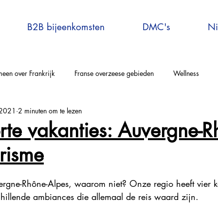
B2B bijeenkomsten
DMC's
Ni
een over Frankrijk
Franse overzeese gebieden
Wellness
 2021
2 minuten om te lezen
elle-Aquitaine
Auvergne-Rhône-Alpes
Corsica
Occitanie
rte vakanties: Auvergne-R
risme
rijs en omgeving
Bretagne
Grand-Est
Centre Val de Loire
1
ergne-Rhône-Alpes, waarom niet? Onze regio heeft vier kar
tersport
Explore France
Virtual Travel to France
France E
chillende ambiances die allemaal de reis waard zijn.