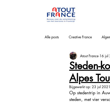
Alle posts
Creative France
Algem
Atout France
16 jul
Bourgogne-Franche-Comté
Nouv
Steden-ko
Alpes Tou
Loirevallei
Normandie
Pa
Bijgewerkt op:
23 jul 202
Op stedentrip in Auv
Provence-Alpes-Côte-d'Azur
Win
steden, met vier vers