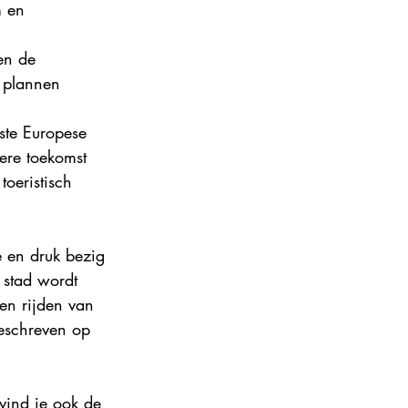
m en 
ance 2024
en de   
 plannen 
te Europese   
ere toekomst 
toeristisch 
 en druk bezig 
 stad wordt 
ten rijden van 
geschreven op 
 vind je ook de 