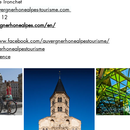
e Tronchet
vergnerhonealpes-tourisme.com
 12
rgnerhonealpes.com/en/
ww.facebook.com/auvergnerhonealpestourisme/
rhonealpestourisme
ence