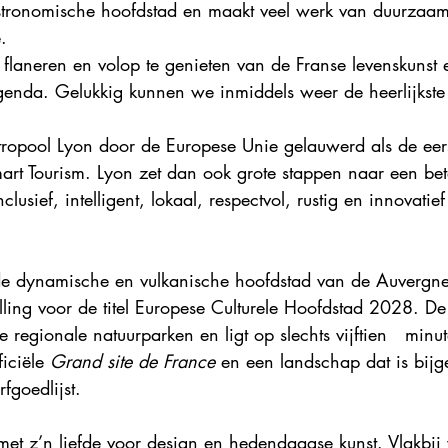
gastronomische hoofdstad en maakt veel werk van duurzaa
Explore France 2023
Explore France 2022
Explore Fr
.
 flaneren en volop te genieten van de Franse levenskunst 
agenda. Gelukkig kunnen we inmiddels weer de heerlijkste
opool Lyon door de Europese Unie gelauwerd als de eers
art Tourism. Lyon zet dan ook grote stappen naar een bet
usief, intelligent, lokaal, respectvol, rustig en innovatief 
de dynamische en vulkanische hoofdstad van de Auvergne
lling voor de titel Europese Culturele Hoofdstad 2028. De
 regionale natuurparken en ligt op slechts vijftien   minu
iciële 
Grand site de France
 en een landschap dat is bij
goedlijst.
 met z’n liefde voor design en hedendaagse kunst. Vlakbij