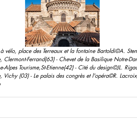
à vélo, place des Terreaux et la fontaine Bartoldi©A. St
, Clermont-Ferrand(63) - Chevet de la Basilique Notre-D
-Alpes Tourisme,St-Etienne(42) - Cité du design©JL. Rig
, Vichy (03) - Le palais des congrès et l'opéra©R. Lacroi
e