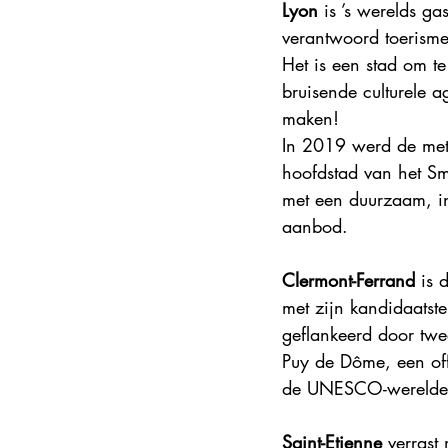
Lyon
 is ’s werelds 
Steden en korte vakanties
DMC
verantwoord toerisme
Het is een stad om te
bruisende culturele 
Explore France 2025
maken!
In 2019 werd de metr
hoofdstad van het Sm
met een duurzaam, incl
aanbod.
Clermont-Ferrand
 is 
met zijn kandidaatste
geflankeerd door twee
Puy de Dôme, een off
de UNESCO-werelderf
Saint-Etienne
 verrast