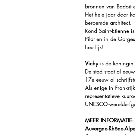
bronnen van Badoit en
Het hele jaar door k
beroemde architect.
Rond Saint-Etienne is
Pilat en in de Gorges
heerlijk!
Vichy
 is de koningin
De stad staat al eeu
17e eeuw al schrijf
Als enige in Frankri
representatieve kuur
UNESCO-werelderfgoe
MEER INFORMATIE:
Auvergne-Rhône-Alpe