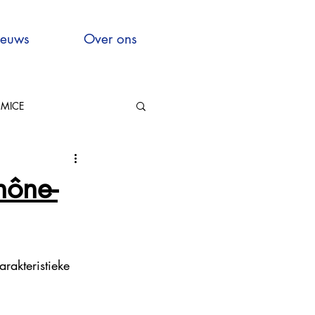
euws
Over ons
MICE
Hauts-de-France
hône-
akteristieke   
xcellence