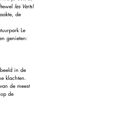
ftewel 
les Vert
s! 
aakte, de 
tuurpark Le 
en genieten: 
beeld in de 
e klachten.
 van de meest 
 op de 