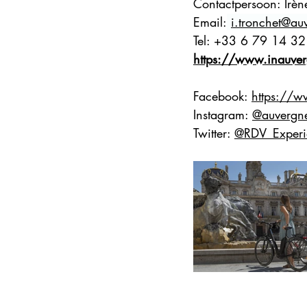
Contactpersoon: Irèn
Email:
i.tronchet@au
Tel: +
33 6 79 14 32
https://www.inauve
Facebook: 
https://w
Instagram: 
@auvergne
Twitter: 
@RDV_Experi