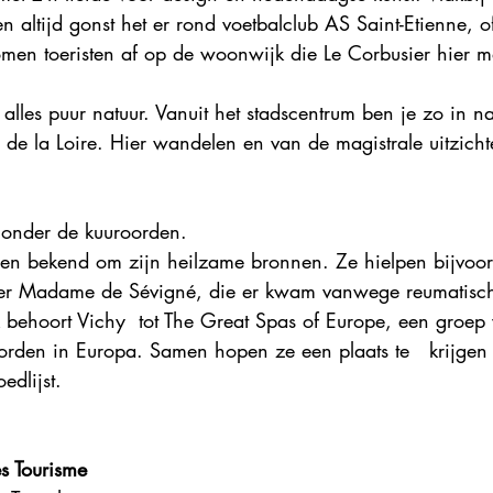
 altijd gonst het er rond voetbalclub AS Saint-Etienne, o
omen toeristen af op de woonwijk die Le Corbusier hier m
 alles puur natuur. Vanuit het stadscentrum ben je zo in na
 de la Loire. Hier wandelen en van de magistrale uitzicht
 onder de kuuroorden. 
wen bekend om zijn heilzame bronnen. Ze hielpen bijvoor
ster Madame de Sévigné, die er kwam vanwege reumatisch
jk behoort Vichy  tot The Great Spas of Europe, een groep
oorden in Europa. Samen hopen ze een plaats te   krijgen
dlijst.
s Tourisme