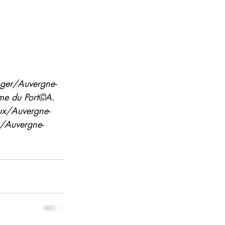
enger/Auvergne-
ame du Port©A. 
aux/Auvergne-
x/Auvergne-