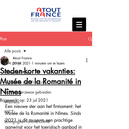
Post
Alle posts
Atout France
Alle posts
20 jul 2021
1 minuten om te lezen
Steden-korte vakanties:
Creative France
Musée de la Romanité in
Algemeen over Frankrijk
Nîmes
Franse overzeese gebieden
Bijgewerkt op:
23 jul 2021
Wellness
Een nieuwe ster aan het firmament: het 
MICE
Musée de la Romanité in Nîmes. Sinds 
2021 is dit museum een prachtige 
Bourgogne-Franche-Comté
aanwinst voor het toeristisch aanbod in 