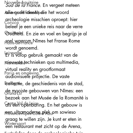
Nouvelle-Aquitaine
Sud de la France.
 En vergeet meteen 
alle oude ideeën die het woord 
Auvergne-Rhône-Alpes
archeologie misschien oproept: hier 
Corsica
beleef je een unieke reis naar de verre 
Occitanie
Oudheid. En zie en voel en begrijp je al 
snel waarom Nîmes het Franse Rome 
Hauts-de-France
wordt genoemd. 
Loirevallei
Er is volop gebruik gemaakt van de 
nieuwste technieken qua multimedia, 
Normandie
virtual reality en grootformaat 
Parijs en omgeving
audiovisuele projectie. De vaste 
Bretagne
collectie, de geschiedenis van de stad, 
de mooiste gebouwen van Nîmes: een 
Grand-Est
bezoek aan het Musée de la Romanité is 
Centre Val de Loire
als een openbaring. En het gebouw is 
een ultramoderne plek om sowieso 
Provence-Alpes-Côte-d'Azur
graag te willen zijn. Je kunt er eten in 
Wintersport
een restaurant met zicht op de Arena, 