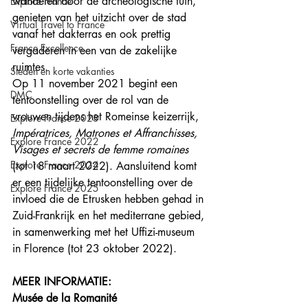
wandelen door de archeologische tuin, 
Explore France
genieten van het uitzicht over de stad 
Virtual Travel to France
vanaf het dakterras en ook prettig 
France Excellence
vergaderen in een van de zakelijke 
ruimtes.
Steden en korte vakanties
Op 11 november 2021 begint een 
DMC
tentoonstelling over de rol van de 
vrouwen tijdens het Romeinse keizerrijk, 
Explore France 2023
Impératrices, Matrones et Affranchisses, 
Explore France 2022
Visages et secrets de femme romaines
Explore France 2024
(tot 18 maart 2022). Aansluitend komt 
er een tijdelijke tentoonstelling over de 
Explore France 2025
invloed die de Etrusken hebben gehad in 
Zuid-Frankrijk en het mediterrane gebied, 
in samenwerking met het Uffizi-museum  
in Florence (tot 23 oktober 2022). 
MEER INFORMATIE: 
Musée de la Romanité 