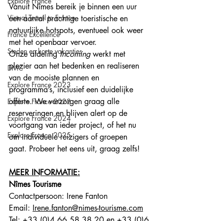
Explore France
Vanuit Nîmes bereik je binnen een uur 
Virtual Travel to France
een aantal prachtige toeristische en 
natuurlijke hotspots, eventueel ook weer 
France Excellence
met het openbaar vervoer. 
Steden en korte vakanties
Onze afdeling 
Incoming
 werkt met 
plezier aan het bedenken en realiseren 
DMC
van de mooiste plannen en 
Explore France 2023
programma’s, inclusief een duidelijke 
offerte. We verzorgen graag alle 
Explore France 2022
reserveringen en blijven alert op de 
Explore France 2024
voortgang van ieder project, of het nu 
Explore France 2025
om individuele reizigers of groepen 
gaat. Probeer het eens uit, graag zelfs!
MEER INFORMATIE:
Nîmes Tourisme
Contactpersoon: Irene Fanton
Email: 
Irene.fanton@nimes-tourisme.com
Tel: 
+33 (0)4 66 58 38 20 en +33 (0)6 