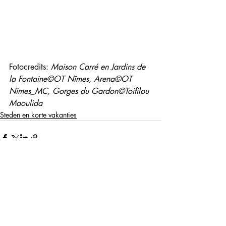
Fotocredits: 
Maison Carré en Jardins de 
la Fontaine©OT Nîmes, Arena©OT 
Nimes_MC, Gorges du Gardon©Toifilou 
Maoulida
Steden en korte vakanties
Recente blogposts
Alles weergeven