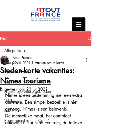
Post
Alle posts
Atout France
Alle posts
20 jul 2021
1 minuten om te lezen
Steden-korte vakanties:
Creative France
Nîmes Tourisme
Algemeen over Frankrijk
Bijgewerkt op:
23 jul 2021
Franse overzeese gebieden
Nîmes is een bestemming met een extra 
Wellness
dimensie. Een simpel bezoekje is niet 
genoeg. Nîmes is een belevenis. 
MICE
De menselijke maat, het compleet 
Bourgogne-Franche-Comté
autovrije historische centrum, de talloze 