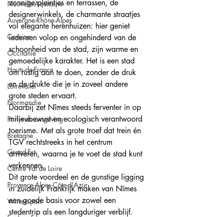
zonnige pleintjes en terrassen, de 
Nouvelle-Aquitaine
designerwinkels, de charmante straatjes 
Auvergne-Rhône-Alpes
vol elegante herenhuizen: hier geniet 
Corsica
iedereen volop en ongehinderd van de 
schoonheid van de stad, zijn warme en 
Occitanie
gemoedelijke karakter. Het is een stad 
Hauts-de-France
om rustig aan te doen, zonder de druk 
en de drukte die je in zoveel andere 
Loirevallei
grote steden ervaart.
Normandie
Daarbij zet Nîmes steeds ferventer in op 
milieubewust en ecologisch verantwoord 
Parijs en omgeving
toerisme. Met als grote troef dat trein én 
Bretagne
TGV rechtstreeks in het centrum 
Grand-Est
arriveren, waarna je te voet de stad kunt 
verkennen.  
Centre Val de Loire
Dit grote voordeel en de gunstige ligging 
Provence-Alpes-Côte-d'Azur
in zuidelijk Frankrijk maken van Nîmes 
een goede basis voor zowel een 
Wintersport
stedentrip als een langduriger verblijf. 