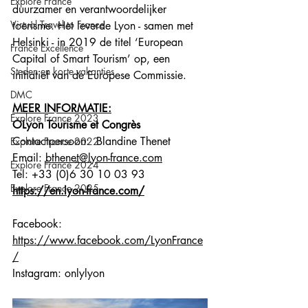
Explore France
duurzamer en verantwoordelijker 
Virtual Travel to France
toerisme. Het leverde Lyon - samen met 
Helsinki - in 2019 de titel ‘European 
France Excellence
Capital of Smart Tourism’ op, een 
Steden en korte vakanties
initiatief van de Europese Commissie. 
DMC
MEER INFORMATIE:
Explore France 2023
OLyon Tourisme et Congrès
Contactpersoon:  Blandine Thenet
Explore France 2022
Email: 
bthenet@lyon-france.com
Explore France 2024
Tel: +33 (0)6 30 10 03 93
Explore France 2025
https://en.lyon-france.com/
Facebook:
https://www.facebook.com/LyonFrance
/
Instagram: onlylyon