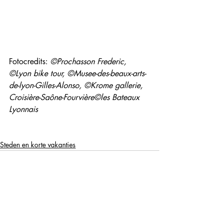
Fotocredits: 
©Prochasson Frederic,  
©Lyon bike tour, ©Musee-des-beaux-arts-
de-lyon-Gilles-Alonso, ©Krome gallerie, 
Croisière-Saône-Fourvière©les Bateaux 
Lyonnais
Steden en korte vakanties