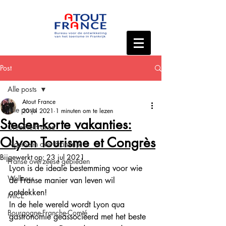
Post
Alle posts
Atout France
Alle posts
20 jul 2021
1 minuten om te lezen
Steden-korte vakanties:
Creative France
OLyon Tourisme et Congrès
Algemeen over Frankrijk
Bijgewerkt op:
23 jul 2021
Franse overzeese gebieden
Lyon is de ideale bestemming voor wie 
Wellness
de Franse manier van leven wil 
ontdekken!
MICE
In de hele wereld wordt Lyon qua 
Bourgogne-Franche-Comté
gastronomie geassocieerd met het beste 