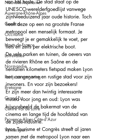
van het beste. De stad staat op de 
Nouvelle-Aquitaine
UNESCO-werelderfgoedlijst vanwege 
Auvergne-Rhône-Alpes
zijntweeduizend jaar oude historie. Toch 
Corsica
heeft deze op een na grootste Franse 
metropool een menselijk formaat. Je 
Occitanie
beweegt je er gemakkelijk te voet, per 
Hauts-de-France
fiets en zelfs per elektrische boot. 
De vele parken en tuinen, de oevers van 
Loirevallei
de rivieren Rhône en Saône en de 
Normandie
tientallen kilometers fietspad maken Lyon 
een aangename en rustige stad voor zijn 
Parijs en omgeving
inwoners. En voor zijn bezoekers!
Bretagne
Er zijn meer dan twintig interessante 
Grand-Est
musea voor jong en oud: Lyon was 
bijvoorbeeld de bakermat van de 
Centre Val de Loire
cinema en lange tijd de hoofdstad van 
Provence-Alpes-Côte-d'Azur
de zijde-industrie.
Lyon Tourisme et Congrès streeft al jaren 
Wintersport
samen met de metropool Lyon naar een 