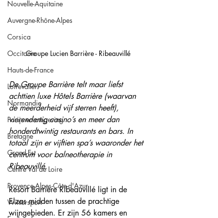
Nouvelle-Aquitaine
Auvergne-Rhône-Alpes
Corsica
Occitanie
Groupe Lucien Barrière - Ribeauvillé
Hauts-de-France
De Groupe Barrière telt maar liefst 
Loirevallei
achttien luxe Hôtels Barrière (waarvan 
Normandie
de meerderheid vijf sterren heeft), 
vierendertig casino’s en meer dan 
Parijs en omgeving
honderdtwintig restaurants en bars. In 
Bretagne
totaal zijn er vijftien spa’s waaronder het 
Grand-Est
centrum voor balneotherapie in 
Ribeauvillé. 
Centre Val de Loire
Provence-Alpes-Côte-d'Azur
Resort Barrière Ribeauvillé ligt in de 
Elzas midden tussen de prachtige 
Wintersport
wijngebieden. Er zijn 56 kamers en 