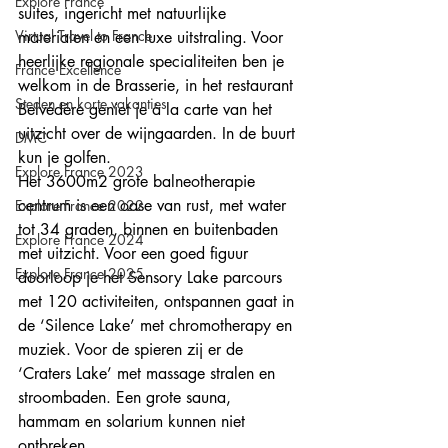
Explore France
suites, ingericht met natuurlijke 
Virtual Travel to France
materialen en een luxe uitstraling. Voor 
heerlijke regionale specialiteiten ben je 
France Excellence
welkom in de Brasserie, in het restaurant 
Steden en korte vakanties
Belvédère geniet je à la carte van het 
uitzicht over de wijngaarden. In de buurt 
DMC
kun je golfen. 
Explore France 2023
Het 3600m2 grote balneotherapie 
centrum is een oase van rust, met water 
Explore France 2022
tot 34 graden, binnen en buitenbaden 
Explore France 2024
met uitzicht. Voor een goed figuur 
Explore France 2025
doorloop je het Sensory Lake parcours 
met 120 activiteiten, ontspannen gaat in 
de ‘Silence Lake’ met chromotherapy en 
muziek. Voor de spieren zij er de 
‘Craters Lake’ met massage stralen en 
stroombaden. Een grote sauna, 
hammam en solarium kunnen niet 
ontbreken. 