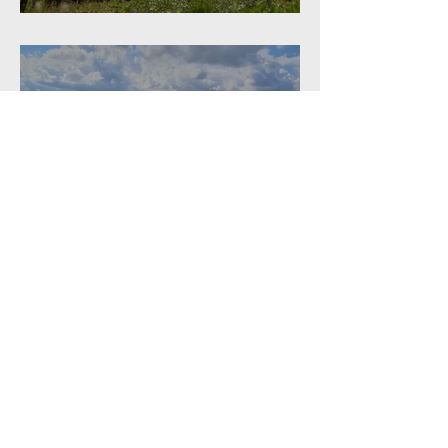
Lekker op pad in de
Bourgogne en Montagnes
du Jura
Mentio
ns
légales