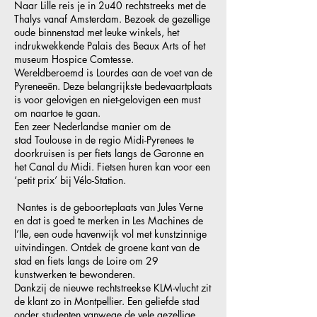
Naar Lille reis je in 2u40 rechtstreeks met de
Thalys vanaf Amsterdam. Bezoek de gezellige
oude binnenstad met leuke winkels, het
indrukwekkende Palais des Beaux Arts of het
museum Hospice Comtesse.
Wereldberoemd is Lourdes aan de voet van de
Pyreneeën. Deze belangrijkste bedevaartplaats
is voor gelovigen en niet-gelovigen een must
om naartoe te gaan.
Een zeer Nederlandse manier om de
stad Toulouse in de regio Midi-Pyrenees te
doorkruisen is per fiets langs de Garonne en
het Canal du Midi. Fietsen huren kan voor een
‘petit prix’ bij Vélo-Station.
Nantes is de geboorteplaats van Jules Verne
en dat is goed te merken in Les Machines de
l’Ile, een oude havenwijk vol met kunstzinnige
uitvindingen. Ontdek de groene kant van de
stad en fiets langs de Loire om 29
kunstwerken te bewonderen.
Dankzij de nieuwe rechtstreekse KLM-vlucht zit
de klant zo in Montpellier. Een geliefde stad
onder studenten vanwege de vele gezellige