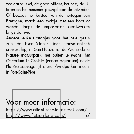
zee carroussel, de grote olifant, het nest, de LU
toren en het museum gewijd aan de uitvinder.
Of bezoek het kasteel van de hertogen van
Bretagne, maak een tochtje met een boot of
wandel langs de imposanten kunstwerken
langs de rivier.
Andere leuke uitstapjes voor het hele gezin
zijn de Escal’Atlantic (een transatlantisch
cruiseschip) in Saint-Nazaire, de Arche de la
Nature (natuurpark) net buiten Le Mans, het
Océarium in Croisic (enorm aquarium) of de
Planète sauvage (4 dieren/wildparken ineen)
in Port-Saint-Père.
Voor meer informatie:
https://www.atlantische-loirestreek.com/
http://www.fietsen-loire.com/
of
neem
hier
een kijkje.
BLOG BERICHTEN