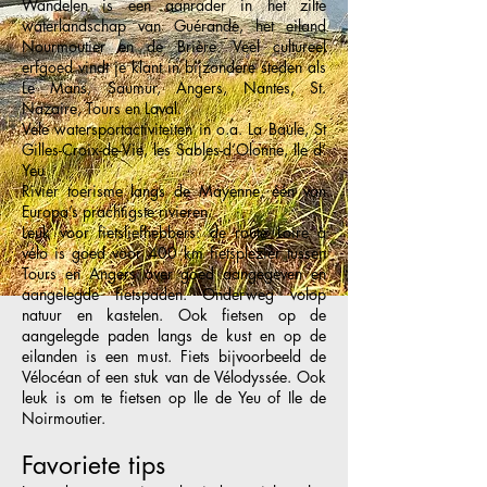
Wandelen is een aanrader in het zilte
waterlandschap van Guérande, het eiland
Nourmoutier en de Brière. Veel cultureel
erfgoed vindt je klant in bijzondere steden als
Le Mans, Saumur, Angers, Nantes, St.
Nazaire, Tours en Laval.
Vele watersportactiviteiten in o.a. La Baule, St
Gilles-Croix-de-Vie, les Sables-d’Olonne, Ile d’
Yeu
Rivier toerisme langs de Mayenne, één van
Europa’s prachtigste rivieren.
Leuk voor fietsliefhebbers: de route Loire à
vélo is goed voor 400 km fietsplezier tussen
Tours en Angers over goed aangegeven en
aangelegde fietspaden. Onderweg volop
natuur en kastelen. Ook fietsen op de
aangelegde paden langs de kust en op de
eilanden is een must. Fiets bijvoorbeeld de
Vélocéan of een stuk van de Vélodyssée. Ook
leuk is om te fietsen op Ile de Yeu of Ile de
Noirmoutier.
Favoriete tips