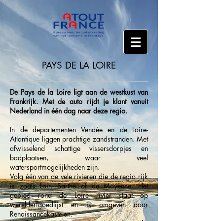
PAYS DE LA LOIRE
De Pays de la Loire ligt aan de westkust van
Frankrijk. Met de auto rijdt je klant vanuit
Nederland in één dag naar deze regio.
In de departementen Vendée en de Loire-
Atlantique liggen prachtige zandstranden. Met
afwisselend schattige vissersdorpjes en
badplaatsen, waar veel
watersportmogelijkheden zijn.
Volg één van de vele rivieren die de regio rijk
is zoals Loir, Sarthe of de Mayenne. Het
gebied rond de Loire rivier staat op
werelderfgoedlijst en is omgeven door
Renaissancekastelen.