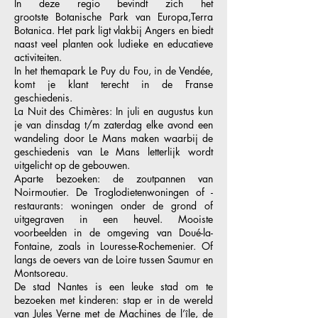
In deze regio bevindt zich het
grootste Botanische Park van Europa,Terra
Botanica. Het park ligt vlakbij Angers en biedt
naast veel planten ook ludieke en educatieve
activiteiten.
In het themapark Le Puy du Fou, in de Vendée,
komt je klant terecht in de Franse
geschiedenis.
La Nuit des Chimères: In juli en augustus kun
je van dinsdag t/m zaterdag elke avond een
wandeling door Le Mans maken waarbij de
geschiedenis van Le Mans letterlijk wordt
uitgelicht op de gebouwen.
Aparte bezoeken: de zoutpannen van
Noirmoutier. De Troglodietenwoningen of -
restaurants: woningen onder de grond of
uitgegraven in een heuvel. Mooiste
voorbeelden in de omgeving van Doué-la-
Fontaine, zoals in Louresse-Rochemenier. Of
langs de oevers van de Loire tussen Saumur en
Montsoreau.
De stad Nantes is een leuke stad om te
bezoeken met kinderen: stap er in de wereld
van Jules Verne met de Machines de l’île, de