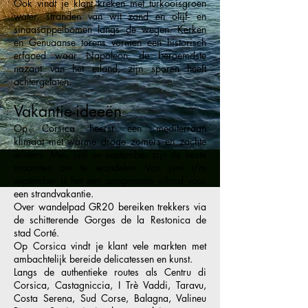
Ook vindt je klant kreken met turkooisgroen
water, stranden van wit zand en olijf- en
sinaasappelbomen langs de wegen. Kerken
en Genuaanse torens vormen een historisch
erfgoed waar Napoleon, de beroemdste
nazaat van het eiland, zijn sporen heeft
achtergelaten.
Vakantie-ideeën
Op Corsica heerst een mediterraan
klimaat met warme droge zomers en zachte
winters. Mei, juni en september zijn de beste
maanden om te wandelen. Van juni t/m
september is het een aangenaam eiland voor
een strandvakantie.
Over wandelpad GR20 bereiken trekkers via
de schitterende Gorges de la Restonica de
stad Corté.
Op Corsica vindt je klant vele markten met
ambachtelijk bereide delicatessen en kunst.
Langs de authentieke routes als Centru di
Corsica, Castagniccia, I Trè Vaddi, Taravu,
Costa Serena, Sud Corse, Balagna, Valineu