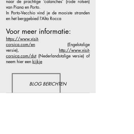
naar de prachtige ‘calanches’ (rode rotsen)
van Piana en Porto.
In Porto-Vecchio vind je de mooiste stranden
en het berggebied l’Alta Rocca
Voor meer informatie:
https://www.visit-
corsica.com/en
(Engelstalige
versie),
http://www.visit-
corsica.com/dut
(Nederlandstalige versie) of
neem
hier
een
k
ijkje
BLOG BERICHTEN