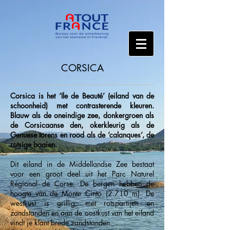
CORSICA
Corsica is het ‘Ile de Beauté’ (eiland van de
schoonheid) met contrasterende kleuren.
Blauw als de oneindige zee, donkergroen als
de Corsicaanse den, okerkleurig als de
Genuese torens en rood als de ‘calanques’, de
rotsige baaien.
Dit eiland in de Middellandse Zee bestaat
voor een groot deel uit het Parc Naturel
Régional de Corse. De bergen hebben de
hoogte van de Monte Cinto (2.710 m). De
westkust is grillig, met rotspartijen en
zandstanden en aan de oostkust van het eiland
vindt je klant brede zandstanden.