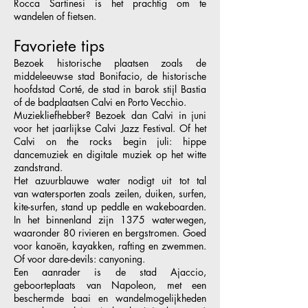
Rocca Sartinesi is het prachtig om te
wandelen of fietsen.
Favoriete tips
Bezoek historische plaatsen zoals de
middeleeuwse stad Bonifacio, de historische
hoofdstad Corté, de stad in barok stijl Bastia
of de badplaatsen Calvi en Porto Vecchio.
Muziekliefhebber? Bezoek dan Calvi in juni
voor het jaarlijkse Calvi Jazz Festival. Of het
Calvi on the rocks begin juli: hippe
dancemuziek en digitale muziek op het witte
zandstrand.
Het azuurblauwe water nodigt uit tot tal
van watersporten zoals zeilen, duiken, surfen,
kite-surfen, stand up peddle en wakeboarden.
In het binnenland zijn 1375 waterwegen,
waaronder 80 rivieren en bergstromen. Goed
voor kanoën, kayakken, rafting en zwemmen.
Of voor dare-devils: canyoning.
Een aanrader is de stad Ajaccio,
geboorteplaats van Napoleon, met een
beschermde baai en wandelmogelijkheden