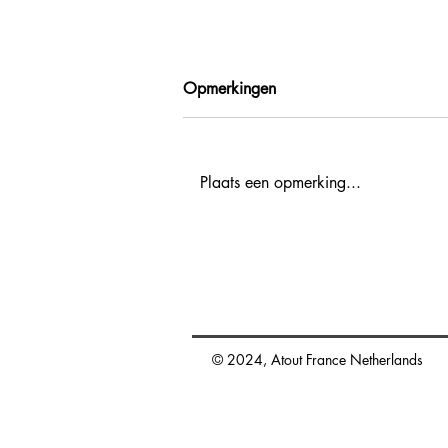
Opmerkingen
Plaats een opmerking...
Agenda activiteiten voor
reisprofessionals 2027
promotion.nl@atout-france.fr
© 2024, Atout France Netherlands