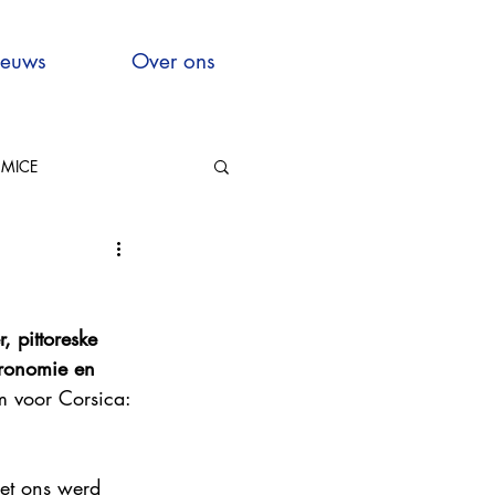
euws
Over ons
MICE
Hauts-de-France
 pittoreske 
tronomie en 
m voor Corsica: 
xcellence
met ons werd 