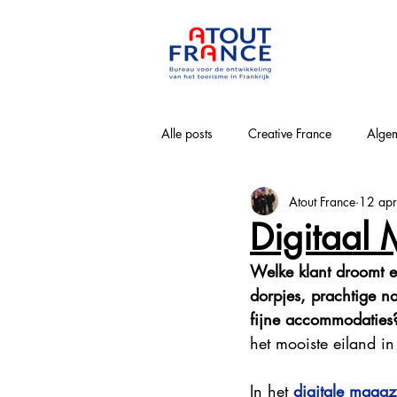
Alle posts
Creative France
Algem
Atout France
12 ap
Bourgogne-Franche-Comté
Nouv
Digitaal 
Welke klant droomt e
Loirevallei
Normandie
Pa
dorpjes, prachtige na
fijne accommodaties
het mooiste eiland i
Provence-Alpes-Côte-d'Azur
Win
In het 
digitale magaz