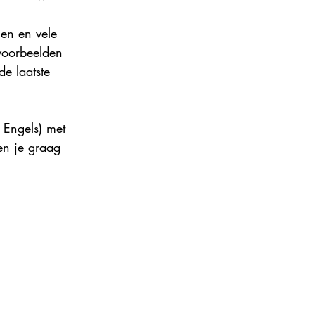
ance 2024
en en vele 
 voorbeelden 
e laatste 
Engels) met 
en je graag 