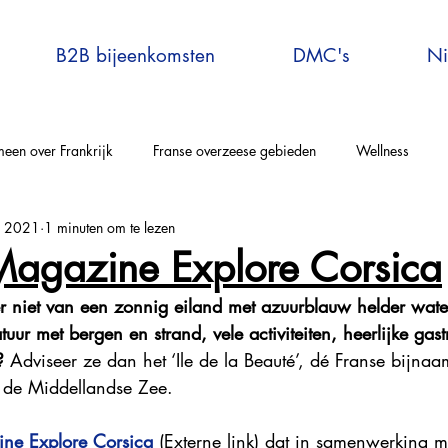
B2B bijeenkomsten
DMC's
Ni
een over Frankrijk
Franse overzeese gebieden
Wellness
r 2021
1 minuten om te lezen
elle-Aquitaine
Auvergne-Rhône-Alpes
Corsica
Occitanie
Magazine Explore Corsica
r niet van een zonnig eiland met azuurblauw helder water,
rijs en omgeving
Bretagne
Grand-Est
Centre Val de Loire
tuur met bergen en strand, vele activiteiten, heerlijke gas
? 
Adviseer ze dan het ‘Ile de la Beauté’, dé Franse bijnaa
n de Middellandse Zee.
tersport
Explore France
Virtual Travel to France
France E
ine Explore Corsica
 (Externe link) dat in samenwerking 