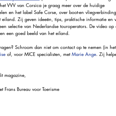
t het VVV van Corsica je graag meer over de huidige 
Explore France 2023
Explore France 2022
Explore Fr
en en het label Safe Corse, over boot-en vliegverbinding
eiland. Zij geven ideeën, tips, praktische informatie en
en selectie van Nederlandse touroperators. De video op d
en een goed beeld van het eiland.
agen? Schroom dan niet om contact op te nemen (in het 
ise
 of, voor MICE specialisten, met 
Marie Ange
. Zij help
dit magazine,
et Frans Bureau voor Toerisme