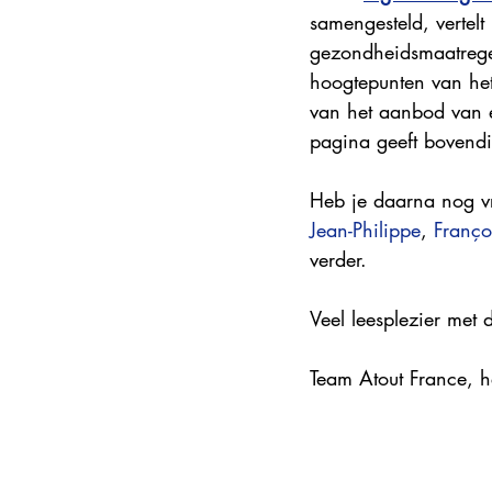
samengesteld, vertel
Steden en korte vakanties
DMC
gezondheidsmaatregel
hoogtepunten van het 
van het aanbod van e
Explore France 2025
pagina geeft bovendi
Heb je daarna nog vr
Jean-Philippe
, 
Franço
verder.
Veel leesplezier met 
Team Atout France, h