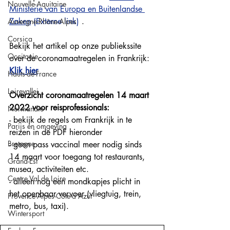
Nouvelle-Aquitaine
Ministerie van Europa en Buitenlandse 
Zaken
 (Externe link)
 .
Auvergne-Rhône-Alpes
Corsica
Bekijk het artikel op onze publiekssite 
Occitanie
over de coronamaatregelen in Frankrijk:
Klik hier
Hauts-de-France
Loirevallei
Overzicht coronamaatregelen 14 maart 
2022 voor reisprofessionals:
Normandie
- bekijk de regels om Frankrijk in te 
Parijs en omgeving
reizen in de PDF hieronder
Bretagne
- geen pass vaccinal meer nodig sinds 
14 maart voor toegang tot restaurants, 
Grand-Est
musea, activiteiten etc.
Centre Val de Loire
- alleen nog een mondkapjes plicht in 
het openbaar vervoer (vliegtuig, trein, 
Provence-Alpes-Côte-d'Azur
metro, bus, taxi).  
Wintersport