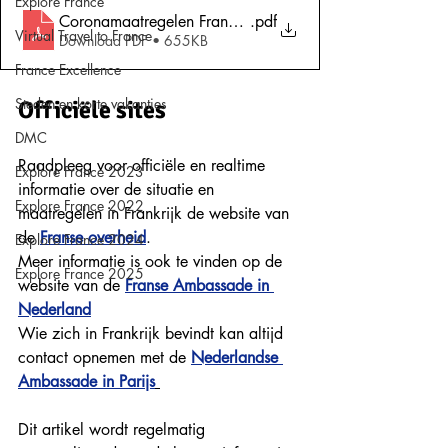
Explore France
Coronamaatregelen Frankrijk 14 maart 2022
.pdf
Virtual Travel to France
Download PDF • 655KB
France Excellence
Steden en korte vakanties
Officiële sites
DMC
Raadpleeg voor officiële en realtime 
Explore France 2023
informatie over de situatie en 
Explore France 2022
maatregelen in Frankrijk de website van 
de 
Franse overheid
.
Explore France 2024
Meer informatie is ook te vinden op de 
Explore France 2025
website van de 
Franse Ambassade in 
Nederland
Wie zich in Frankrijk bevindt kan altijd 
contact opnemen met de 
Nederlandse 
Ambassade in Parijs
Dit artikel wordt regelmatig 