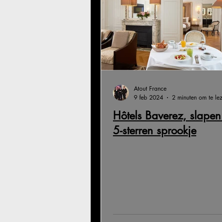
Atout France
9 feb 2024
2 minuten om te le
Hôtels Baverez, slapen
5-sterren sprookje