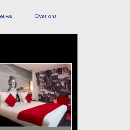
euws
Over ons
MICE
Hauts-de-France
Provence-Alpes-Côte-d'Azur
kanties
DMC