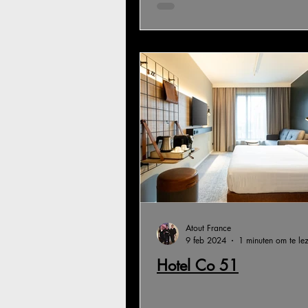
Atout France
9 feb 2024
1 minuten om te le
Hotel Co 51