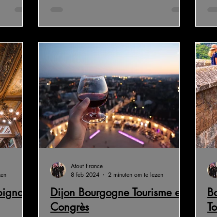
Atout France
zen
8 feb 2024
2 minuten om te lezen
rpignan
Dijon Bourgogne Tourisme et
B
Congrès
T