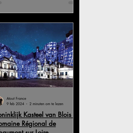
Atout France
9 feb 2024
2 minuten om te lezen
ninklijk Kasteel van Blois en
omaine Régional de
haumont sur Loire