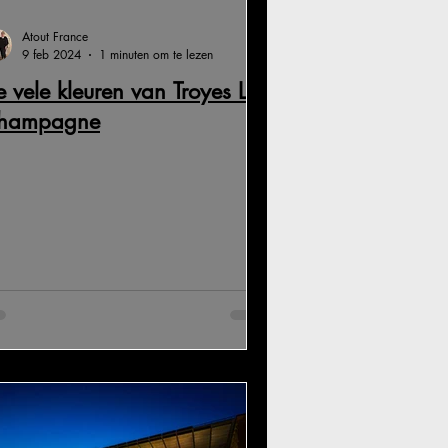
Atout France
9 feb 2024
1 minuten om te lezen
 vele kleuren van Troyes La
hampagne