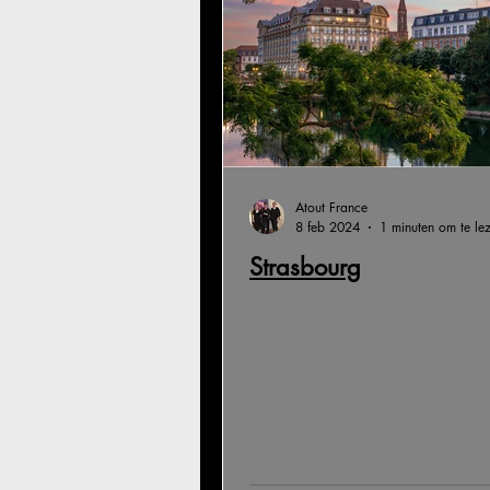
Atout France
8 feb 2024
1 minuten om te le
Strasbourg