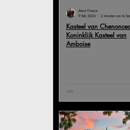
Atout France
9 feb 2024
2 minuten om te le
Kasteel van Chenonce
Koninklijk Kasteel van
Amboise