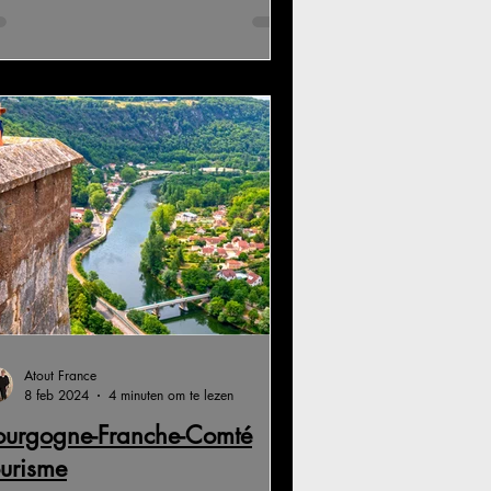
Atout France
8 feb 2024
4 minuten om te lezen
ourgogne-Franche-Comté
ourisme