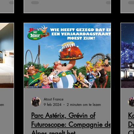
Atout France
zen
9 feb 2024
2 minuten om te lezen
Parc Astérix, Grévin of
Ko
Futuroscope: Compagnie des
D
Alpes regelt het
C