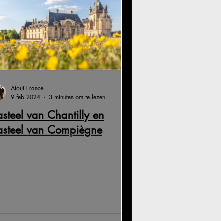
Atout France
9 feb 2024
3 minuten om te lezen
steel van Chantilly en
asteel van Compiègne