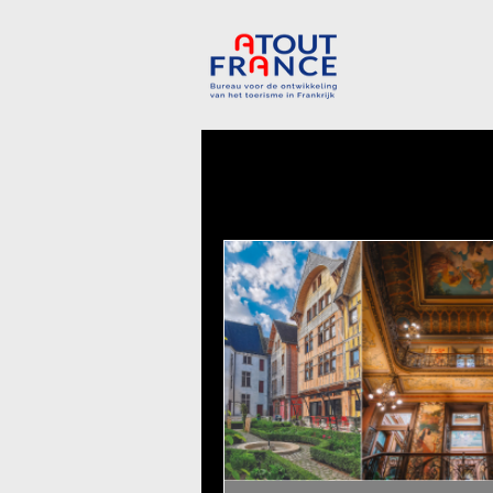
Alle posts
Creative France
Algem
Bourgogne-Franche-Comté
Nouv
Loirevallei
Normandie
Pa
Wintersport
Explore France