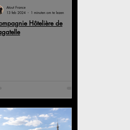
Atout France
13 feb 2024
1 minuten om te lezen
ompagnie Hôtelière de
gatelle