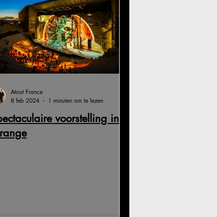
Atout France
8 feb 2024
1 minuten om te lezen
ectaculaire voorstelling in
range