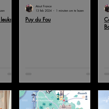
Atout France
France 2022
Explore France 2024
Explore France 2025
ezen
13 feb 2024
1 minuten om te lezen
leukste
Puy du Fou
C
Ba