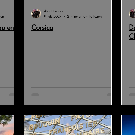
Atout France
zen
9 feb 2024
2 minuten om te lezen
au en
Corsica
De
C