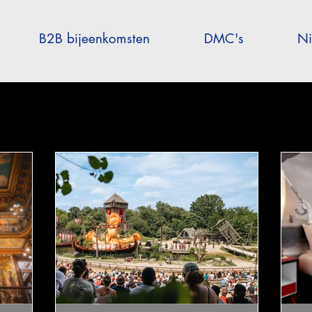
B2B bijeenkomsten
DMC's
Ni
een over Frankrijk
Franse overzeese gebieden
Wellness
elle-Aquitaine
Auvergne-Rhône-Alpes
Corsica
Occitanie
rijs en omgeving
Bretagne
Grand-Est
Centre Val de Loire
Virtual Travel to France
France Excellence
Steden en korte va