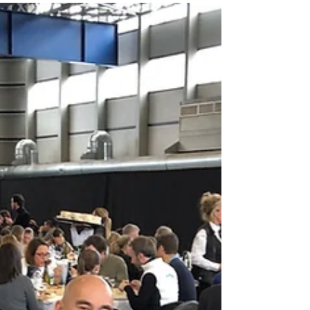
Atout France
2 dagen geleden
2 minuten om te lezen
European Show - MICE
famtrip+workshop Visit Paris
Region