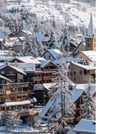
Bretagne
Grand-Est
Centre Val
de Loire
Provence-
Alpes-Côte-
d'Azur
Wintersport
Explore
France
Virtual Travel
to France
France
Excellence
Steden en
korte
vakanties
DMC