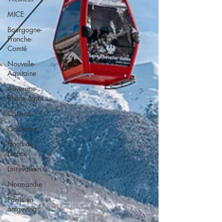
MICE
Bourgogne-
Franche-
Comté
Nouvelle-
Aquitaine
Auvergne-
Rhône-Alpes
Corsica
Occitanie
Hauts-de-
France
Loirevallei
Normandie
Parijs en
omgeving