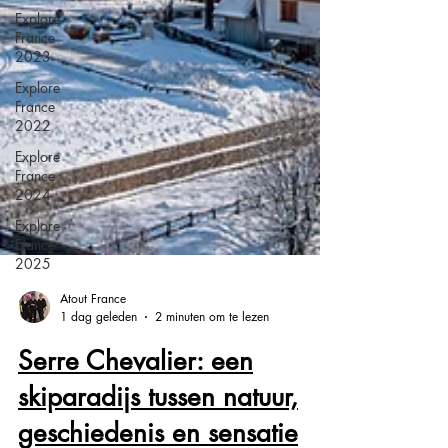
Explore
France
2023
Explore
France
2022
Explore
France
2024
Explore
France
2025
Atout France
1 dag geleden
2 minuten om te lezen
Serre Chevalier: een
skiparadijs tussen natuur,