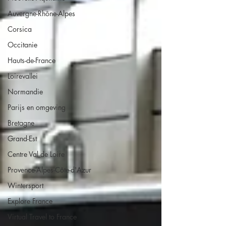
Auvergne-Rhône-Alpes
Corsica
Occitanie
Hauts-de-France
Loirevallei
Normandie
Parijs en omgeving
Bretagne
Grand-Est
Centre Val de Loire
Provence-Alpes-Côte-d'Azur
Wintersport
Explore France
Virtual Travel to France