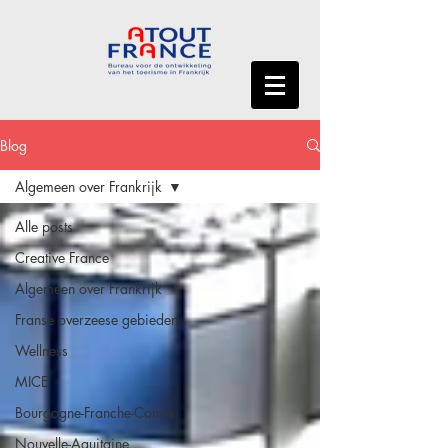
Blog
Algemeen over Frankrijk
Alle posts
Creative France
Algemeen over Frankrijk
Franse overzeese gebieden
Wellness
MICE
Bourgogne-Franche-Comté
Nouvelle-Aquitaine