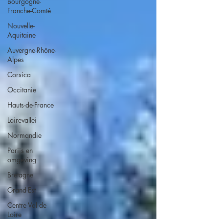
Bourgogne-
Franche-Comté
Nouvelle-
Aquitaine
Auvergne-Rhône-
Alpes
Corsica
Occitanie
Hauts-de-France
Loirevallei
Normandie
Parijs en
omgeving
Bretagne
Grand-Est
Centre Val de
Loire