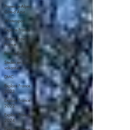
Provence-Alpes-
Côte-d'Azur
Wintersport
Explore France
Virtual Travel to
France
France Excellence
Steden en korte
vakanties
DMC
Explore France
2023
Explore France
2022
Explore France
2024
Explore France