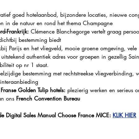
Explore France 2023
Explore France 2022
Explore Fr
tatief goed hotelaanbod, bijzondere locaties, nieuwe con
eiten in de natuur en rond het thema Champagne
d-Frankrijk:
 Clémence Blanchegorge vertelt graag persoon
ichtbij bestemming biedt
kbij Parijs en het vliegveld, mooie groene omgeving, vele 
 uitstekend authentiek adres voor groepen in gezellig Sai
iliteit op nr 1 staat.
eelzijdige bestemming met rechtstreekse vliegverbinding, 
winteraanbieding
Franse Golden Tulip hotels:
 plezierig werken en serieus 
an ons 
French Convention Bureau
de Digital Sales Manual Choose France MICE: 
KLIK HIER