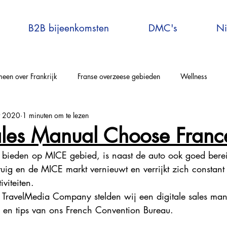
B2B bijeenkomsten
DMC's
Ni
een over Frankrijk
Franse overzeese gebieden
Wellness
v 2020
1 minuten om te lezen
elle-Aquitaine
Auvergne-Rhône-Alpes
Corsica
Occitanie
Sales Manual Choose Fran
 te bieden op MICE gebied, is naast de auto ook goed bere
rijs en omgeving
Bretagne
Grand-Est
Centre Val de Loire
gtuig en de MICE markt vernieuwt en verrijkt zich constan
iviteiten. 
 TravelMedia Company stelden wij een digitale sales ma
tersport
Explore France
Virtual Travel to France
France E
 en tips van ons French Convention Bureau. 