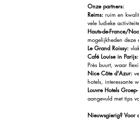
Onze partners:
Steden en korte vakanties
DMC
Reims:
 ruim en kwali
vele ludieke activit
Hauts-de-France/Noor
Explore France 2025
mogelijkheden deze d
Le Grand Roissy:
 vla
Café Louise in Parijs:
Près buurt, waar flexib
Nice Côte d'Azur:
 v
hotels, interessante 
Louvre Hotels Groep- 
aangevuld met tips v
Nieuwsgierig? Voor 