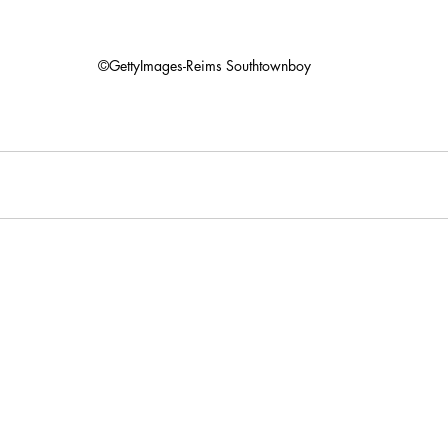
©GettyImages-Reims Southtownboy