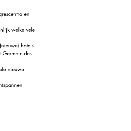
ance 2024
grescentra en 
lijk welke vele 
(nieuwe) hotels
nt-Germain-des-
vele nieuwe 
ontspannen