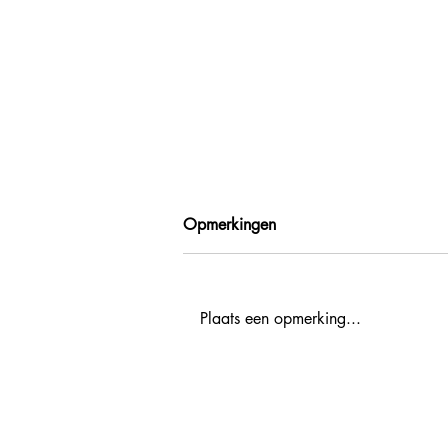
Opmerkingen
Plaats een opmerking...
European Show - MICE
famtrip+workshop Visit Paris
Region
promotion.nl@atout-france.fr