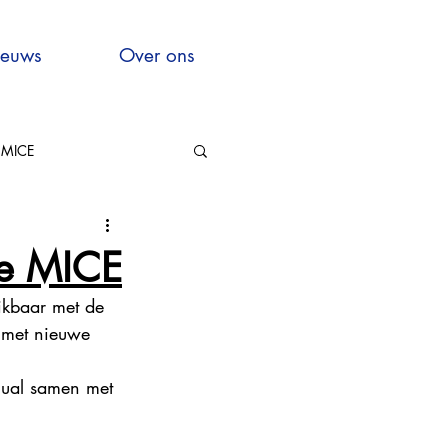
euws
Over ons
MICE
Hauts-de-France
ce MICE
ikbaar met de 
t met nieuwe 
nual samen met 
xcellence