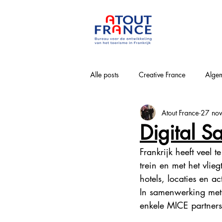
Alle posts
Creative France
Algem
Atout France
27 no
Bourgogne-Franche-Comté
Nouv
Digital 
Frankrijk heeft veel
Loirevallei
Normandie
Pa
trein en met het vlie
hotels, locaties en act
In samenwerking met
Provence-Alpes-Côte-d'Azur
Win
enkele MICE partners