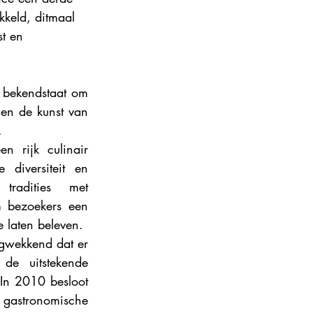
kkeld, ditmaal 
ance 2024
t en 
 bekendstaat om 
en de kunst van 
.
 rijk culinair 
diversiteit en 
radities met 
m bezoekers een 
e laten beleven.
gwekkend dat er 
de uitstekende 
In 2010 besloot 
gastronomische 