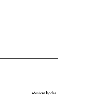
SIUM CHAMPAGNE, een
usief designadres midden
en de wijngaarden
Mentions légales