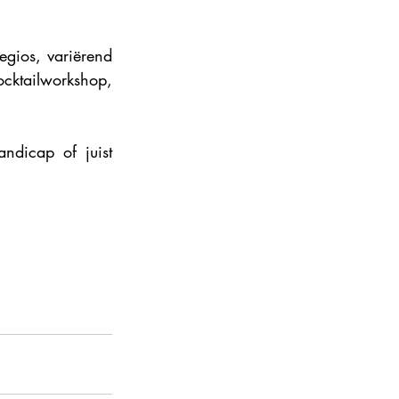
egios, variërend 
cktailworkshop, 
ndicap of juist 