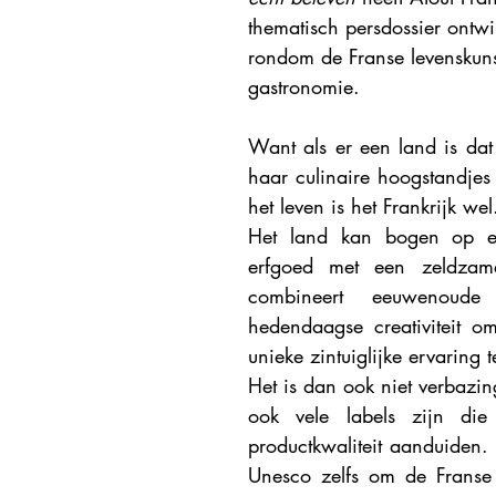
thematisch persdossier ontwi
Explore France 2023
Explore France 2022
Explore Fr
rondom de Franse levenskuns
gastronomie.
Want als er een land is dat
haar culinaire hoogstandjes 
het leven is het Frankrijk wel
Het land kan bogen op een
erfgoed met een zeldzame 
combineert eeuwenoude t
hedendaagse creativiteit o
unieke zintuiglijke ervaring t
Het is dan ook niet verbazin
ook vele labels zijn die 
productkwaliteit aanduiden. 
Unesco zelfs om de Franse 