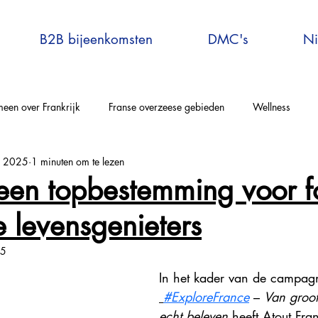
B2B bijeenkomsten
DMC's
Ni
een over Frankrijk
Franse overzeese gebieden
Wellness
p 2025
1 minuten om te lezen
elle-Aquitaine
Auvergne-Rhône-Alpes
Corsica
Occitanie
 een topbestemming voor f
 levensgenieters
rijs en omgeving
Bretagne
Grand-Est
Centre Val de Loire
25
In het kader van de campag
tersport
Explore France
Virtual Travel to France
France E
#ExploreFrance
 – 
Van groot
echt beleven
 heeft Atout Fra