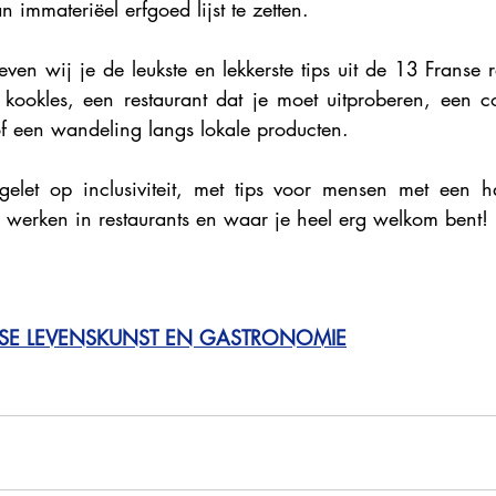
an immateriëel erfgoed lijst te zetten.  
even wij je de leukste en lekkerste tips uit de 13 Franse r
 kookles, een restaurant dat je moet uitproberen, een co
 een wandeling langs lokale producten.
elet op inclusiviteit, met tips voor mensen met een ha
werken in restaurants en waar je heel erg welkom bent!
NSE LEVENSKUNST EN GASTRONOMIE