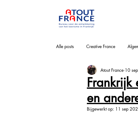
Alle posts
Creative France
Algem
Atout France
10 se
Bourgogne-Franche-Comté
Nouv
Frankrijk
en andere
Loirevallei
Normandie
Pa
Bijgewerkt op:
11 sep 20
Provence-Alpes-Côte-d'Azur
Win