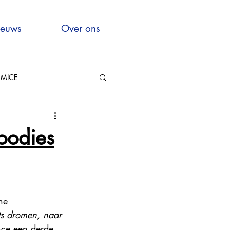
euws
Over ons
MICE
Hauts-de-France
oodies
ne 
xcellence
s dromen, naar 
nce een derde 