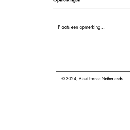
Plaats een opmerking...
Agenda activiteiten voor
reisprofessionals 2027
promotion.nl@atout-france.fr
© 2024, Atout France Netherlands