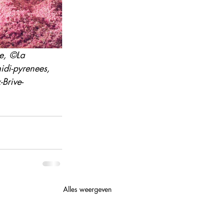
e, ©La 
idi-pyrenees,  
Brive-
Alles weergeven