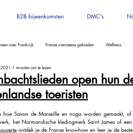
B2B bijeenkomsten
DMC's
Ni
een over Frankrijk
Franse overzeese gebieden
Wellness
n 2021
1 minuten om te lezen
elle-Aquitaine
Auvergne-Rhône-Alpes
Corsica
Occitanie
mbachtslieden open hun d
enlandse toeristen
rijs en omgeving
Bretagne
Grand-Est
Centre Val de Loire
en hoe Savon de Marseille en noga worden gemaakt, of j
tersport
Explore France
Virtual Travel to France
France E
swerk, het Normandische kledingmerk Saint James of een
couverte
 ontdek je de Franse knowhow en leer je de beste