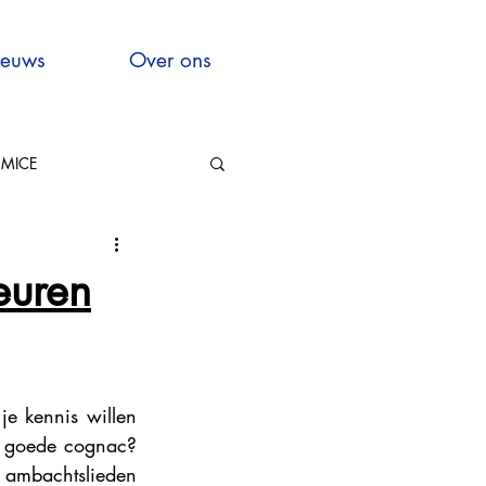
euws
Over ons
MICE
Hauts-de-France
euren
e kennis willen 
xcellence
 goede cognac? 
 ambachtslieden 