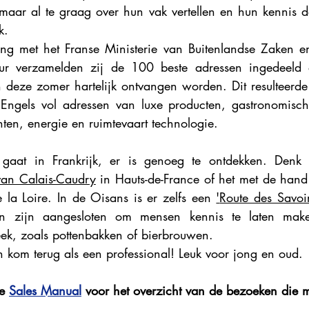
maar al te graag over hun vak vertellen en hun kennis d
Explore France 2023
Explore France 2022
Explore Fr
k. 
g met het Franse Ministerie van Buitenlandse Zaken en
uur verzamelden zij de 100 beste adressen ingedeeld 
en deze zomer hartelijk ontvangen worden. Dit resulteerde
 Engels vol adressen van luxe producten, gastronomisch
en, energie en ruimtevaart technologie.
aat in Frankrijk, er is genoeg te ontdekken. Denk h
van Calais-Caudry
 in Hauts-de-France of het met de hand 
la Loire. In de Oisans is er zelfs een 
'
Route des Savoir
n zijn aangesloten om mensen kennis te laten make
eek, zoals pottenbakken of bierbrouwen. 
n kom terug als een professional! Leuk voor jong en oud.
e 
Sales Manual
 voor het overzicht van de bezoeken die m