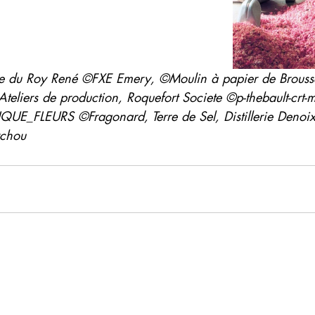
ie du Roy René ©FXE Emery, ©Moulin à papier de Brouss
teliers de production, Roquefort Societe ©p-thebault-crt-m
FLEURS ©Fragonard, Terre de Sel, Distillerie Denoix-
rchou