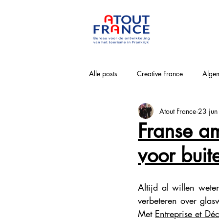
Alle posts
Creative France
Algem
Atout France
23 ju
Bourgogne-Franche-Comté
Nouv
Franse a
voor buit
Loirevallei
Normandie
Pa
Altijd al willen wet
Provence-Alpes-Côte-d'Azur
Win
verbeteren over gla
Met 
Entreprise et Dé