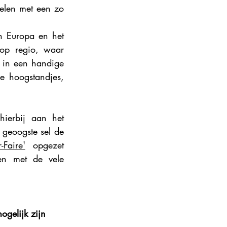
elen met een zo 
ance 2024
 Europa en het 
op regio, waar 
 in een handige 
e hoogstandjes, 
ierbij aan het 
geoogste sel de 
-Faire'
 opgezet 
n met de vele 
ogelijk zijn