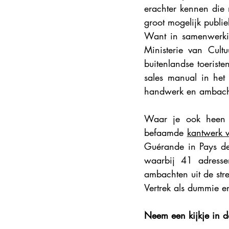
erachter kennen die 
Steden en korte vakanties
DMC
groot mogelijk publie
Want in samenwerkin
Ministerie van Cult
Explore France 2025
buitenlandse toerist
sales manual in het
handwerk en ambacht
Waar je ook heen g
befaamde 
kantwerk 
Guérande in Pays de 
waarbij 41 adresse
ambachten uit de str
Vertrek als dummie e
Neem een kijkje in d