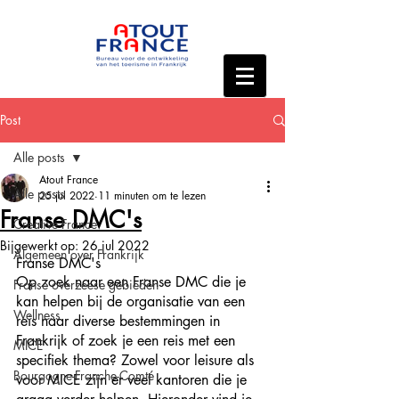
Post
Alle posts
Atout France
Alle posts
25 jul 2022
11 minuten om te lezen
Franse DMC's
Creative France
Bijgewerkt op:
26 jul 2022
Algemeen over Frankrijk
Franse DMC's
Op zoek naar een Franse DMC die je 
Franse overzeese gebieden
kan helpen bij de organisatie van een 
Wellness
reis naar diverse bestemmingen in 
Frankrijk of zoek je een reis met een 
MICE
specifiek thema? Zowel voor leisure als 
Bourgogne-Franche-Comté
voor MICE zijn er veel kantoren die je 