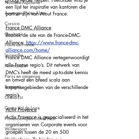
graag verder helpen. Hieronder vind je 
Nouvelle-Aquitaine
een lijst ter inspiratie van kantoren die 
Auvergne-Rhône-Alpes
partner zijn van Atout France:
Corsica
France DMC Alliance
Occitanie
Bezoek de site van de France-DMC-
Alliance: 
https://www.france-dmc-
Hauts-de-France
alliance.com/home/
Loirevallei
France DMC Alliance vertegenwoordigt 
alle Franse regio’s. Dit netwerk van 
Normandie
DMC’s heeft de meest up-to-date kennis 
Parijs en omgeving
en omvat een breed scala aan 
Bretagne
expertisegebieden van de verschillende 
regio’s.
Grand-Est
Centre Val de Loire
Activ Provence
Activ Provence is gespecialiseerd in het 
Provence-Alpes-Côte-d'Azur
organiseren van Corporate events voor 
Wintersport
groepen tussen de 20 en 500 