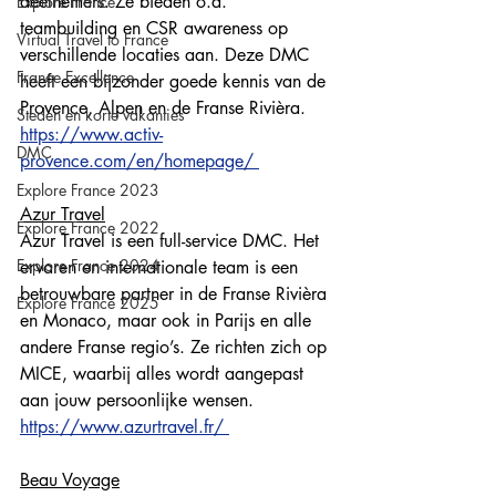
deelnemers. Ze bieden o.a. 
Explore France
teambuilding en CSR awareness op 
Virtual Travel to France
verschillende locaties aan. Deze DMC 
France Excellence
heeft een bijzonder goede kennis van de 
Provence, Alpen en de Franse Rivièra. 
Steden en korte vakanties
https://www.activ-
DMC
provence.com/en/homepage/ 
Explore France 2023
Azur Travel
Explore France 2022
Azur Travel is een full-service DMC. Het 
Explore France 2024
ervaren en internationale team is een 
betrouwbare partner in de Franse Rivièra 
Explore France 2025
en Monaco, maar ook in Parijs en alle 
andere Franse regio’s. Ze richten zich op 
MICE, waarbij alles wordt aangepast 
aan jouw persoonlijke wensen. 
https://www.azurtravel.fr/ 
Beau Voyage