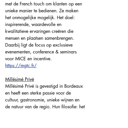
met de French touch om klanten op een 
unieke manier te bedienen. Ze maken 
het onmogelijke mogelijk. Het doel: 
inspirerende, waardevolle en 
kwalitatieve ervaringen creëren die 
mensen en plaatsen samenbrengen. 
Daarbij ligt de focus op exclusieve 
evenementen, conference & seminars 
voor MICE en incentive. 
https://mgtc.fr/
Millésimé Privé
Millésimé Privé is gevestigd in Bordeaux 
en heeft een sterke passie voor de 
cultuur, gastronomie, unieke wijnen en 
de natuur van de regio. Hun filosofie: het 
organiseren van unieke verblijven en 
ervaringen, met een focus op het 
vakmanschap, de wijnen en Grand Crus 