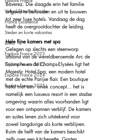
Explore France
Baverez. Die slaagde erin het familie 
Virtual Travel to France
erfgoed te behouden en uit te bouwen 
tot zeer luxe hotels. Vandaag de dag 
France Excellence
heeft de overgrootdochter de leiding.
Steden en korte vakanties
Hele fijne kamers met spa
DMC
Gelegen op slechts een steenworp 
Explore France 2023
afstand van de wereldberoemde Arc de 
Triomphe en de Champs-Elysées ligt het 
Explore France 2022
Majestic Hotel-Spa, een modern hotel 
Explore France 2024
met de echte Parijse flair. Een boutique 
Explore France 2025
hotel met een  uniek concept... het is 
namelijk een luxueus resort in een stadse 
omgeving waarin alles voorhanden ligt 
voor een ontspannen verblijf. De kamers 
en suites lenen zich uitstekend voor 
zowel langdurige als korte verblijven. 
Ruim de helft van de kamers beschikt 
zelfs over een kitchenette. Gasten 