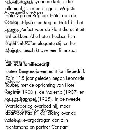
uit van deze bijzondere keten, die 
Nouvelle-Aquitaine
allemaal 5-sterren dragen : Majestic 
Auvergne-Rhône-Alpes
Hôtel Spa en Raphaël Hôtel aan de 
Corsica
Champs-Elysées en Regina Hôtel bij het 
Louvre. Perfect voor de klant die echt uit 
Occitanie
wil pakken. Alle hotels hebben hun 
Hauts-de-France
eigen unieke en elegante stijl en het 
Majestic beschikt over een fijne spa.
Loirevallei
Normandie
Een echt familiebedrijf
Hotels Baverez is een echt familiebedrijf. 
Parijs en omgeving
Zo’n 115 jaar geleden begon Leonarde 
Bretagne
Tauber, met de oprichting van Hotel 
Grand-Est
Regina (1900 ), de Majestic (1907) en 
tot slot Raphael (1925). In de tweede 
Centre Val de Loire
Wereldoorlog overleed hij, maar 
Provence-Alpes-Côte-d'Azur
daarvoor had hij de leiding over de 
hotels al overgedragen aan zijn 
Wintersport
rechterhand en partner Constant 