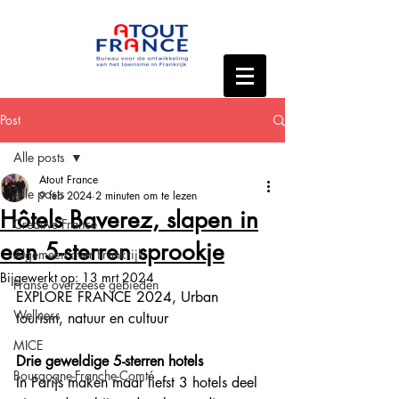
Post
Alle posts
Atout France
Alle posts
9 feb 2024
2 minuten om te lezen
Hôtels Baverez, slapen in
Creative France
een 5-sterren sprookje
Algemeen over Frankrijk
Bijgewerkt op:
13 mrt 2024
Franse overzeese gebieden
EXPLORE FRANCE 2024, Urban 
Wellness
tourism, natuur en cultuur
MICE
Drie geweldige 5-sterren hotels
Bourgogne-Franche-Comté
In Parijs maken maar liefst 3 hotels deel 