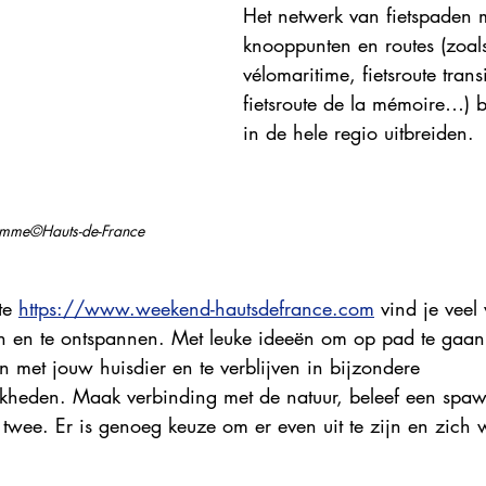
Het netwerk van fietspaden 
Explore France 2023
Explore France 2022
Explore Fr
knooppunten en routes (zoals 
vélomaritime, fietsroute trans
fietsroute de la mémoire…) bl
in de hele regio uitbreiden.
Somme©Hauts-de-France
e 
https://www.weekend-hautsdefrance.com
 vind je veel
n en te ontspannen. Met leuke ideeën om op pad te gaan 
n met jouw huisdier en te verblijven in bijzondere 
jkheden. Maak verbinding met de natuur, beleef een spa
 twee. Er is genoeg keuze om er even uit te zijn en zich