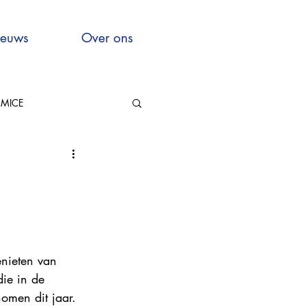
euws
Over ons
MICE
Hauts-de-France
enieten van 
xcellence
die in de 
omen dit jaar. 