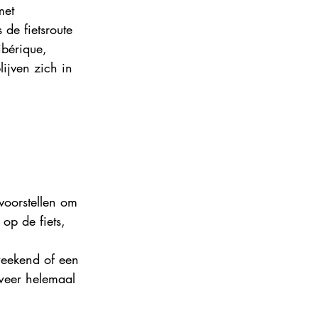
met 
ance 2024
de fietsroute 
ibérique, 
ijven zich in 
 voorstellen om 
op de fiets, 
weekend of een 
 weer helemaal 