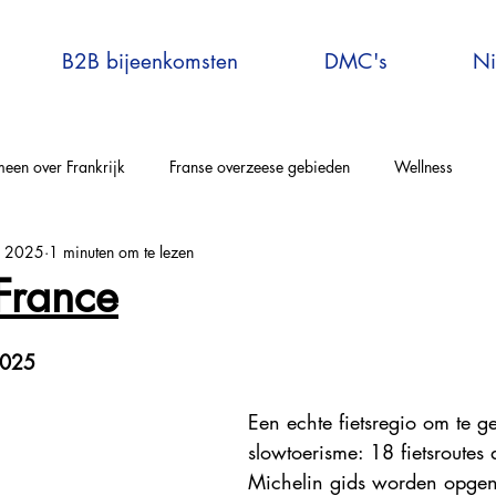
B2B bijeenkomsten
DMC's
Ni
een over Frankrijk
Franse overzeese gebieden
Wellness
p 2025
1 minuten om te lezen
elle-Aquitaine
Auvergne-Rhône-Alpes
Corsica
Occitanie
France
rijs en omgeving
Bretagne
Grand-Est
Centre Val de Loire
2025
Een echte fietsregio om te g
tersport
Explore France
Virtual Travel to France
France E
slowtoerisme: 18 fietsroutes 
Michelin gids worden opgen