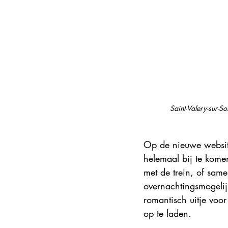
Steden en korte vakanties
DMC
Explore France 2025
Saint-Valery-sur-
Op de nieuwe websit
helemaal bij te kome
met de trein, of same
overnachtingsmogeli
romantisch uitje voor
op te laden.