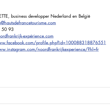
SETTE, business developper Nederland en België
tte@hautsdefrancetourisme.com
3 50 93
rdfrankrijk-expérience.com
www.facebook.com/profile.php?id=100088318876551
ww.instagram.com/noordfrankrijkexperience/?hl=fr