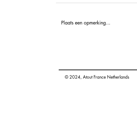
Plaats een opmerking...
Explore France 2025 - 18
november Netwerkevent met
de leukste tips in Frankrijk
promotion.nl@atout-france.fr
© 2024, Atout France Netherlands