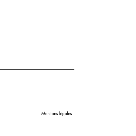
gogne-Franche-Comté:
des Climats et vins de
gogne en Departement
-et-Loire
Mentions légales