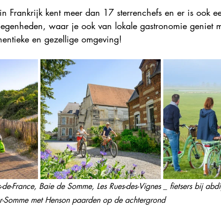
in Frankrijk kent meer dan 17 sterrenchefs en er is ook e
legenheden, waar je ook van lokale gastronomie geniet me
hentieke en gezellige omgeving!
de-France, Baie de Somme, Les Rues-des-Vignes _ fietsers bij abdij
y-sur-Somme met Henson paarden op de achtergrond