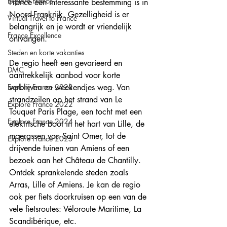
Explore France
France een interessante bestemming is in 
Noord-Frankrijk. Gezelligheid is er 
Virtual Travel to France
belangrijk en je wordt er vriendelijk 
France Excellence
ontvangen. 
Steden en korte vakanties
De regio heeft een gevarieerd en 
DMC
aantrekkelijk aanbod voor korte 
Explore France 2023
verblijven en weekendjes weg. Van 
strandzeilen op het strand van Le 
Explore France 2022
Touquet Paris Plage, een tocht met een 
Explore France 2024
elektrische boot in het hart van Lille, de 
moerassen van Saint Omer, tot de 
Explore France 2025
drijvende tuinen van Amiens of een 
bezoek aan het Château de Chantilly. 
Ontdek sprankelende steden zoals 
Arras, Lille of Amiens. Je kan de regio 
ook per fiets doorkruisen op een van de 
vele fietsroutes: Véloroute Maritime, La 
Scandibérique, etc.