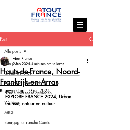
Post
Alle posts
Atout France
Alle posts
9 feb 2024
4 minuten om te lezen
Hauts-de-France, Noord-
Creative France
Frankrijk en Arras
Algemeen over Frankrijk
Bijgewerkt op:
10 jun 2024
Franse overzeese gebieden
EXPLORE FRANCE 2024, Urban 
Wellness
tourism, natuur en cultuur
MICE
Bourgogne-Franche-Comté