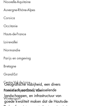
Nouvelle-Aquitaine
Auvergne-Rhône-Alpes
Corsica
Occitanie
Hauts-de-France
Loirevallei
Normandie
Parijs en omgeving
Bretagne
Grand-Est
Centre Val de Loire
Geografische nabijheid, een divers 
toeristisch aanbod, afwisselende 
Provence-Alpes-Côte-d'Azur
landschappen, en infrastructuur van 
Wintersport
goede kwaliteit maken dat de Hauts-de-