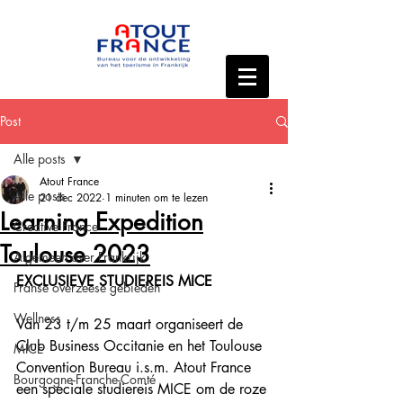
Post
Alle posts
Atout France
Alle posts
21 dec 2022
1 minuten om te lezen
Learning Expedition
Creative France
Toulouse 2023
Algemeen over Frankrijk
EXCLUSIEVE STUDIEREIS MICE
Franse overzeese gebieden
Wellness
Van 23 t/m 25 maart organiseert de 
Club Business Occitanie en het Toulouse 
MICE
Convention Bureau i.s.m. Atout France 
Bourgogne-Franche-Comté
een speciale studiereis MICE om de roze 