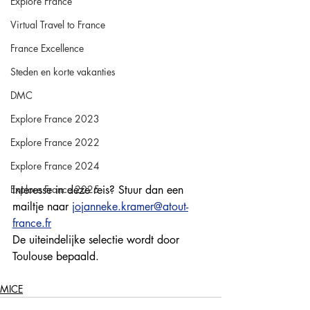
Explore France
Virtual Travel to France
France Excellence
Steden en korte vakanties
DMC
Explore France 2023
Explore France 2022
Explore France 2024
Explore France 2025
Interesse in deze reis? Stuur dan een 
mailtje naar 
jojanneke.kramer@atout-
france.fr
De uiteindelijke selectie wordt door 
Toulouse bepaald.
MICE