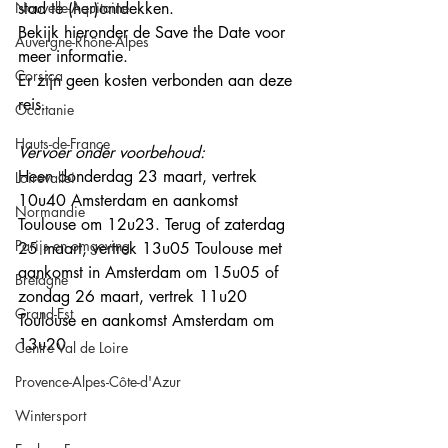
Nouvelle-Aquitaine
stad te (her)ontdekken. 
Bekijk hieronder de Save the Date voor 
Auvergne-Rhône-Alpes
meer informatie.
Corsica
Er zijn geen kosten verbonden aan deze 
reis. 
Occitanie
Hauts-de-France
Vervoer onder voorbehoud: 
Heen donderdag 23 maart, vertrek 
Loirevallei
10u40 Amsterdam en aankomst 
Normandie
Toulouse om 12u23. Terug of zaterdag 
Parijs en omgeving
25 maart, vertrek 13u05 Toulouse met 
aankomst in Amsterdam om 15u05 of 
Bretagne
zondag 26 maart, vertrek 11u20 
Grand-Est
Toulouse en aankomst Amsterdam om 
13u20
Centre Val de Loire
Provence-Alpes-Côte-d'Azur
Wintersport