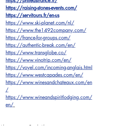
https://phileasfrance.fr/
https://raising-stones-events.com/
https://servitours.fr/en-us
https://www.ski-planet.com/nl/
https://www.the1492company.com/
https://france-for-groups.com/
https://authentic-break.com/en/
https://www.transglobe.co/
https://www.vinotrip.com/en/
https://voyel.com/incoming-anglais.html
https://www.westcapades.com/en/
https://www.winesandchateaux.com/en
/
https://www.wineandspiritlodging.com/
en/
Algemeen over Frankrijk