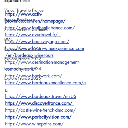
France:
Explore France
Virtual Travel to France
https://www.activ-
France Excellence
provence.com/en/homepage/
https://www.lauthenticfrance.com/ 
Steden en korte vakanties
https://www.azurtravel.fr/ 
DMC
https://www.beau-voyage.com/
https://www.luxurywineexperience.com
Explore France 2023
/en/bordeaux-wine-tours
Explore France 2022
https://www.destination-management-
Explore France 2024
company.com/
https://www.bnetwork.com/ 
Explore France 2025
https://www.bordeauxexcellence.com/e
n
https://www.bordeaux.travel/en-US
https://www.discoverfrance.com/
https://castle-wine-french-dmc.com/
https://www.pariscityvision.com/ 
https://www.winepaths.com/