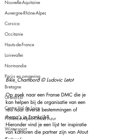
Nouvelle-Aquitaine
Auvergne-Rhône-Alpes
Corsica
Occitanie
Hauts-de-France
Loirevallei
Normandie
Parijs en omgeving
Bike_Chambord © Ludovic Letot
Bretagne
Op zoek naar een Franse DMC die je 
Grand-Est
kan helpen bij de organisatie van een 
Centre Val de Loire
reis naar diverse bestemmingen of 
thema's in Frankrijk? 
Provence-Alpes-Côte-d'Azur
Hieronder vind je een lijst ter inspiratie 
Wintersport
van kantoren die partner zijn van Atout 