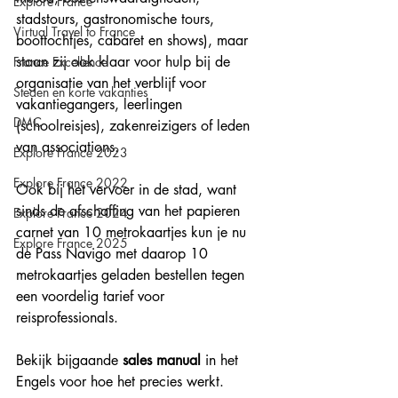
Explore France
stadstours, gastronomische tours, 
Virtual Travel to France
boottochtjes, cabaret en shows), maar 
staan zij ook klaar voor hulp bij de 
France Excellence
organisatie van het verblijf voor 
Steden en korte vakanties
vakantiegangers, leerlingen 
DMC
(schoolreisjes), zakenreizigers of leden 
van associations.
Explore France 2023
Explore France 2022
Ook bij het vervoer in de stad, want 
sinds de afschaffing van het papieren 
Explore France 2024
carnet van 10 metrokaartjes kun je nu 
Explore France 2025
de Pass Navigo met daarop 10 
metrokaartjes geladen bestellen tegen 
een voordelig tarief voor 
reisprofessionals.
Bekijk bijgaande 
sales manual
 in het 
Engels voor hoe het precies werkt.