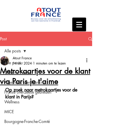
Post
Alle posts
Atout France
Alle posts
14 okt 2024
1 minuten om te lezen
Metrokaartjes voor de klant
Creative France
via Paris je t'aime
Algemeen over Frankrijk
Op zoek naar metrokaartjes voor de 
Franse overzeese gebieden
klant in Parijs? 
Wellness
MICE
Bourgogne-Franche-Comté