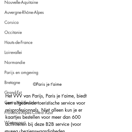
Nouvelle-Aquitaine
Auvergne-Rhône-Alpes
Corsica
Occitanie
Hauts-de-France
Loirevallei
Normandie
Parijs en omgeving
Bretagne
©Paris je t'aime
Grand-Est
Het VVV van Parijs, Paris je t’aime, biedt 
Centre Val de Loire
een uitgebreide toeristische service voor 
reisprofesionnals. Niet alleen kun je er 
Provence-Alpes-Côte-d'Azur
kaartjes bestellen voor meer dan 600 
Wintersport
activiteiten bij deze B2B service (voor 
musea, bezienswaardigheden, 