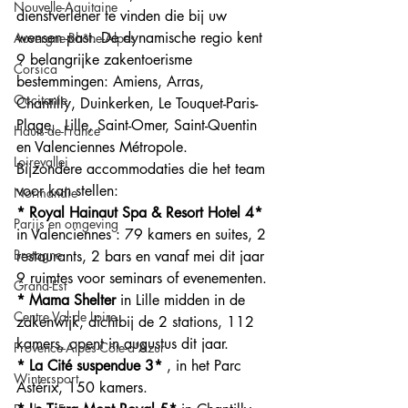
Nouvelle-Aquitaine
dienstverlener te vinden die bij uw 
wensen past. De dynamische regio kent 
Auvergne-Rhône-Alpes
9 belangrijke zakentoerisme 
Corsica
bestemmingen: Amiens, Arras,  
Occitanie
Chantilly, Duinkerken, Le Touquet-Paris-
Plage,  Lille, Saint-Omer, Saint-Quentin 
Hauts-de-France
en Valenciennes Métropole. 
Loirevallei
Bijzondere accommodaties die het team 
voor kan stellen:
Normandie
* Royal Hainaut Spa & Resort Hotel 4*
Parijs en omgeving
in Valenciennes : 79 kamers en suites, 2 
Bretagne
restaurants, 2 bars en vanaf mei dit jaar 
9 ruimtes voor seminars of evenementen.
Grand-Est
*
Mama Shelter
 in Lille midden in de 
Centre Val de Loire
zakenwijk, dichtbij de 2 stations, 112 
kamers, opent in augustus dit jaar.
Provence-Alpes-Côte-d'Azur
*
La Cité suspendue 3*
 , in het Parc 
Wintersport
Astérix, 150 kamers.