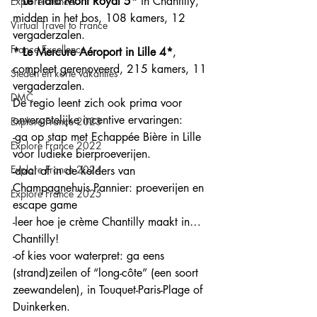
*
Le Tiara Mont Royal 5*
 in Chantilly, 
Explore France
midden in het bos, 108 kamers, 12 
Virtual Travel to France
vergaderzalen.
France Excellence
*
Le Mercure Aéroport in Lille 4*
, 
compleet gerenoveerd, 215 kamers, 11 
Steden en korte vakanties
vergaderzalen.
DMC
De regio leent zich ook prima voor 
onvergetelijke incentive ervaringen: 
Explore France 2023
-ga op stap met Echappée Bière in Lille 
Explore France 2022
voor ludieke bierproeverijen.
Explore France 2024
-daal af in de kelders van 
Champagnehuis Pannier: proeverijen en 
Explore France 2025
escape game 
-leer hoe je crème Chantilly maakt in…
Chantilly!
-of kies voor waterpret: ga eens 
(strand)zeilen of “long-côte” (een soort 
zeewandelen), in Touquet-Paris-Plage of 
Duinkerken. 