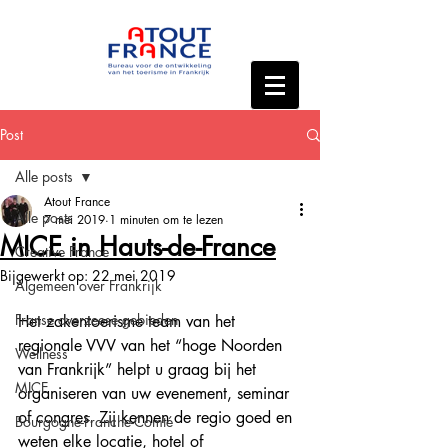
Post
Alle posts
Atout France
Alle posts
7 mei 2019
1 minuten om te lezen
MICE in Hauts-de-France
Creative France
Bijgewerkt op:
22 mei 2019
Algemeen over Frankrijk
Franse overzeese gebieden
Het zakentoerisme team van het 
regionale VVV van het “hoge Noorden 
Wellness
van Frankrijk” helpt u graag bij het 
MICE
organiseren van uw evenement, seminar 
of congres. Zij kennen de regio goed en 
Bourgogne-Franche-Comté
weten elke locatie, hotel of 