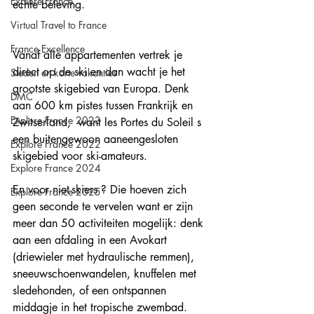
Explore France
echte beleving.
Virtual Travel to France
France Excellence
Vanaf alle appartementen vertrek je 
direct op de ski en dan wacht je het 
Steden en korte vakanties
grootste skigebied van Europa. Denk 
DMC
aan 600 km pistes tussen Frankrijk en 
Explore France 2023
Zwitserland,  want les Portes du Soleil s 
een buitengewoon aaneengesloten 
Explore France 2022
skigebied voor ski-amateurs.
Explore France 2024
En voor niet-skiers ? Die hoeven zich 
Explore France 2025
geen seconde te vervelen want er zijn 
meer dan 50 activiteiten mogelijk: denk 
aan een afdaling in een Avokart 
(driewieler met hydraulische remmen), 
sneeuwschoenwandelen, knuffelen met 
sledehonden, of een ontspannen 
middagje in het tropische zwembad.