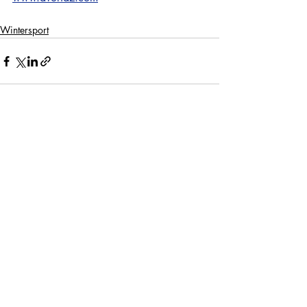
Wintersport
Recente blogposts
Alles weergeven