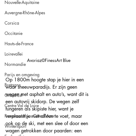
Nouvelle-Aquitaine
Auvergne-Rhône-Alpes
Corsica
Occitanie
Hauts-de-France
Loirevallei
Avoriaz©FinessArt Blue
Normandie
Parijs en omgeving
Op 1800m hoogte stap je hier in een 
Bretagne
waar sneeuwparadijs. Er zijn geen 
wegen met asphalt en auto’s, want dit is 
Grand-Est
een autovrij skidorp. De wegen zelf 
Centre Val de Loire
fungeren als skipiste hier, want je 
Provence-Alpes-Côte-d'Azur
verplaatst je niet alleen te voet, maar 
ook op de ski, met een slee of door een 
Wintersport
wagen getrokken door paarden: een 