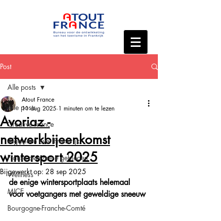
Post
Alle posts
Atout France
Alle posts
11 aug 2025
1 minuten om te lezen
Avoriaz -
Creative France
netwerkbijeenkomst
Algemeen over Frankrijk
wintersport 2025
Franse overzeese gebieden
Bijgewerkt op:
28 sep 2025
Wellness
de enige wintersportplaats helemaal 
MICE
voor voetgangers met geweldige sneeuw
Bourgogne-Franche-Comté