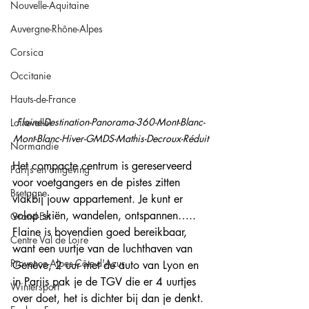
Nouvelle-Aquitaine
Auvergne-Rhône-Alpes
Corsica
Occitanie
Hauts-de-France
Flaine-Destination-Panorama-360-Mont-Blanc-
Loirevallei
Mont-Blanc-Hiver-GMDS-Mathis-Decroux-Réduit
Normandie
Het compacte centrum is gereserveerd 
Parijs en omgeving
voor voetgangers en de pistes zitten 
Bretagne
vlakbij jouw appartement. Je kunt er 
volop skiën, wandelen, ontspannen….. 
Grand-Est
Flaine is bovendien goed bereikbaar, 
Centre Val de Loire
want een uurtje van de luchthaven van 
Provence-Alpes-Côte-d'Azur
Genève, 2 uur met de auto van Lyon en 
in Parijs pak je de TGV die er 4 uurtjes 
Wintersport
over doet, het is dichter bij dan je denkt.