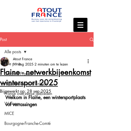
Post
Alle posts
Atout France
Alle posts
11 aug 2025
2 minuten om te lezen
Flaine - netwerkbijeenkomst
Creative France
wintersport 2025
Algemeen over Frankrijk
Bijgewerkt op:
28 sep 2025
Franse overzeese gebieden
Welkom in Flaine, een wintersportplaats 
Wellness
vol verrassingen
MICE
Bourgogne-Franche-Comté