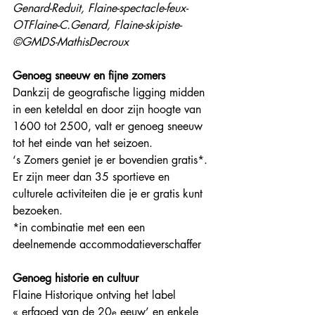
Genard-Reduit, Flaine-spectacle-feux-
OTFlaine-C.Genard, Flaine-skipiste-
©GMDS-MathisDecroux
Genoeg sneeuw en fijne zomers
Dankzij de geografische ligging midden 
in een keteldal en door zijn hoogte van 
1600 tot 2500, valt er genoeg sneeuw 
tot het einde van het seizoen.  
‘s Zomers geniet je er bovendien gratis*. 
Er zijn meer dan 35 sportieve en 
culturele activiteiten die je er gratis kunt 
bezoeken. 
*in combinatie met een een 
deelnemende accommodatieverschaffer
Genoeg historie en cultuur
Flaine Historique ontving het label 
« erfgoed van de 20
 eeuw’ en enkele 
e