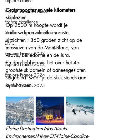
Explore France
Grote hoogtes en vele kilometers 
Virtual Travel to France
skiplezier
France Excellence
Op 2500 m hoogte wordt je 
onderworpen aan de mooiste 
Steden en korte vakanties
uitzichten : 360 graden zicht op de 
DMC
massieven van de Mont-Blanc, van 
Explore France 2023
Aravis, Belledonne en de Jura.
En dan hebben wij het over het 4e 
Explore France 2022
grootste skidomein of aaneengesloten 
Explore France 2024
skigebied  waar je de ski’s steeds aan 
kunt houden.
Explore France 2025
Flaine-Destination-Nos-Atouts-
Environnement-Hiver-OT-Flaine-Candice-