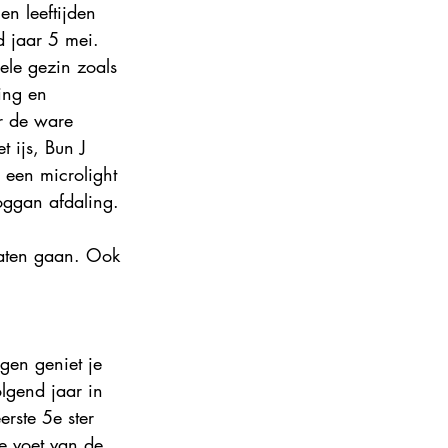
en leeftijden 
 jaar 5 mei. 
hele gezin zoals 
ing en 
r de ware 
t ijs, Bun J 
 een microlight 
oggan afdaling. 
laten gaan. Ook 
gen geniet je 
lgend jaar in 
erste 5e ster 
e voet van de 