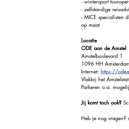
- wintersport touroper
- zelfstandige reisad
- MICE specialisten 
op maat
Locatie
ODE aan de Amstel
Amstelboulevard 1 
1096 HH Amsterda
Internet: 
https://ode
Vlakbij het Amstelst
Parkeren o.a. mogelij
Jij komt toch ook?
 Sc
Heb je nog vragen? s