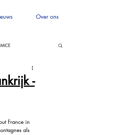
euws
Over ons
MICE
Hauts-de-France
krijk -
xcellence
out France in 
ontagnes als 