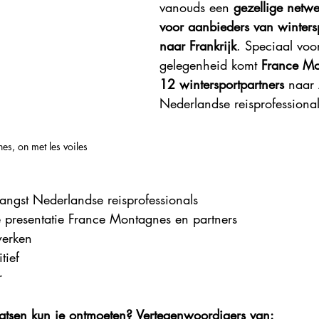
vanouds een 
gezellige netwe
Explore France 2023
Explore France 2022
Explore Fr
voor aanbieders van wintersp
naar Frankrijk
. Speciaal voo
gelegenheid komt 
France Mo
12 wintersportpartners
 naar
Nederlandse reisprofessional
s, on met les voiles
ngst Nederlandse reisprofessionals 
 presentatie France Montagnes en partners
erken
ief 
r
atsen kun je ontmoeten? Vertegenwoordigers van: 