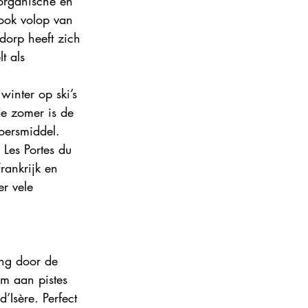
organische en 
ook volop van 
dorp heeft zich 
t als 
 
inter op ski’s 
de zomer is de 
voersmiddel. 
 Les Portes du 
rankrijk en 
r vele 
ng door de 
m aan pistes 
’Isère. Perfect 