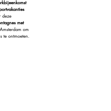
rkbijeenkomst 
ance 2024
ortvakanties 
r deze 
ntagnes met 
 Amsterdam om 
s te ontmoeten. 