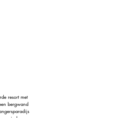
rde resort met 
 een bergwand 
ngersparadijs 