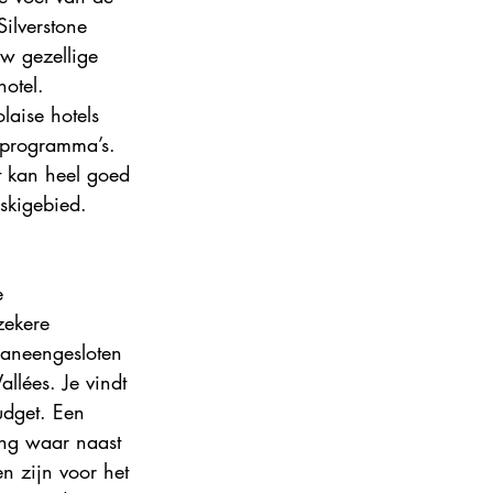
Silverstone 
w gezellige 
hotel. 
laise hotels 
 programma’s. 
t kan heel goed 
 skigebied.
e 
zekere 
aaneengesloten 
allées. Je vindt 
udget. Een 
ing waar naast 
ten zijn voor het 