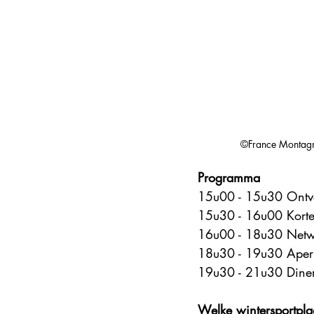
Steden en korte vakanties
DMC
Explore France 2025
©France Montagne
Programma
15u00 - 15u30 Ontva
15u30 - 16u00 Korte
16u00 - 18u30 Netw
18u30 - 19u30 Aperit
19u30 - 21u30 Dine
Welke wintersportpla