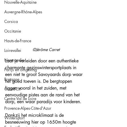
Nouvelle-Aquitaine
Auvergne-Rhône-Alpes
Corsica
Occitanie
Hauts-de-France
©Jérôme Carret
Loirevallei
Normandie
Laat je verleiden door een authentieke 
charmante gezinswintersportplaats in 
Parijs en omgeving
een niet te groot Savoyaards dorp waar 
Bretagne
het goed toeven is. De bergtoppen 
liggen vooral in het zuiden, met 
Grand-Est
eenvoudige pistes aan de rand van het 
Centre Val de Loire
dorp, een waar paradijs voor kinderen.
Provence-Alpes-Côte-d'Azur
Dankzij het microklimaat is de 
Wintersport
besneeuwing hier op 1650m hoogte 