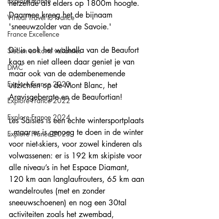
Explore France
hetzelfde als elders op 1800m hoogte. 
Daarmee kreeg het de bijnaam 
Virtual Travel to France
'sneeuwzolder van de Savoie.'
France Excellence
Dit is ook het walhalla van de Beaufort 
Steden en korte vakanties
kaas en niet alleen daar geniet je van 
DMC
maar ook van de adembenemende 
Explore France 2023
uitzichten op de Mont Blanc, het 
Aravisgebergte en de Beaufortian!
Explore France 2022
Explore France 2024
Les Saisies is een echte wintersportplaats 
, maar er is genoeg te doen in de winter 
Explore France 2025
voor niet-skiers, voor zowel kinderen als 
volwassenen: er is 192 km skipiste voor 
alle niveau’s in het Espace Diamant, 
120 km aan langlaufrouters, 65 km aan 
wandelroutes (met en zonder 
sneeuwschoenen) en nog een 30tal 
activiteiten zoals het zwembad, 