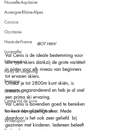
Nouvelle-Aquitaine
Auvergne-Rhône-Alpes
Corsica
Occitanie
Hauts-de-France
@OT HMV
Loirevallei
Val Cenis is de ideale bestemming voor 
Normandie
alle type skiers dankzij de grote variëteit 
in pistes voor elk niveau van beginners 
Parijs en omgeving
tot ervaren skiers. 
Bretagne
Omdat je tot 2800m kunt skiën, is 
sneeuw gegarandererd en heb je al snel 
Grand-Est
een prima ski ervaring. 
Centre Val de Loire
Val Cenis is bovendien goed te bereiken 
Provence-Alpes-Côte-d'Azur
en kent een gezellige sfeer. Mede 
daardoor is het ook zeer geliefd  bij 
Wintersport
gezinnen met kinderen. Iedereen beleeft 