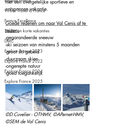
Explore France
hier een overgetelijke sportieve en 
ontspannen vakantie.
Virtual Travel to France
France Excellence
Goede redenen om naar Val Cenis af te 
reizen:
Steden en korte vakanties
-gegarandeerde sneeuw
DMC
-ski seizoen van minstens 5 maanden
Explore France 2023
-groot ski gebeid
-duurzaam skien
Explore France 2022
-ongerepte natuur
Explore France 2024
-goed toegankelijk
Explore France 2025
©D.Cuvelier - OTHMV, ©APernet-HMV, 
©SEM de Val Cenis