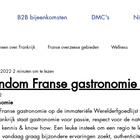
B2B bijeenkomsten
DMC's
Ni
een over Frankrijk
Franse overzeese gebieden
Wellness
n 2022
2 minuten om te lezen
elle-Aquitaine
Auvergne-Rhône-Alpes
Corsica
Occitanie
ndom Franse gastronomie 
2
rijs en omgeving
Bretagne
Grand-Est
Centre Val de Loire
nomie
Franse gastronomie op de immateriële Werelderfgoedlijst
ankrijk staat gastronomie voor passie, respect voor de nat
tersport
Explore France
Virtual Travel to France
France E
, kennis & know how. Een leuke insteek om een regio te 
 vandaag graag bijzondere ervaringen zoekt, authenticite