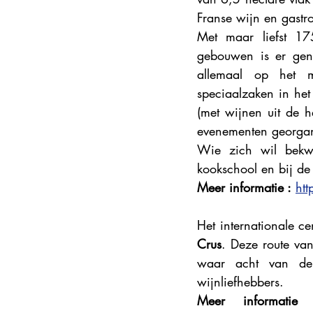
Franse wijn en gastr
Met maar liefst 17
gebouwen is er geno
allemaal op het me
speciaalzaken in het
(met wijnen uit de h
evenementen georgani
Wie zich wil bekwa
kookschool en bij de
Meer informatie :
htt
Het internationale c
Crus
. Deze route va
waar acht van de 
wijnliefhebbers. 
Meer informatie 