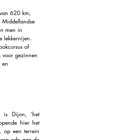
ance 2024
 van 620 km, 
e Middellandse 
an men in 
e lekkernijen. 
ookcursus of 
k voor gezinnen 
d en 
is Dijon, ‘het 
opende hier het 
 op een terrein 
s een ode aan de 