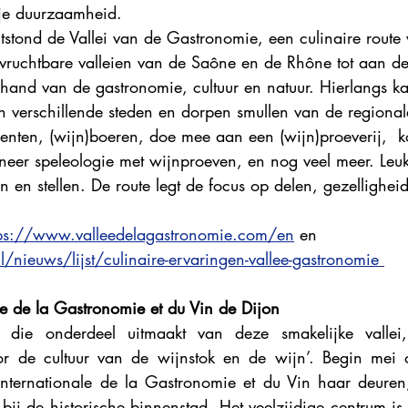
gje duurzaamheid. 
Explore France 2023
Explore France 2022
Explore Fr
tstond de Vallei van de Gastronomie, een culinaire route
n vruchtbare valleien van de Saône en de Rhône tot aan d
and van de gastronomie, cultuur en natuur. Hierlangs k
 in verschillende steden en dorpen smullen van de regional
enten, (wijn)boeren, doe mee aan een (wijn)proeverij,  k
eer speleologie met wijnproeven, en nog veel meer. Leu
 en stellen. De route legt de focus op delen, gezellighei
tps://www.valleedelagastronomie.com/en
en
nl/nieuws/lijst/culinaire-ervaringen-vallee-gastronomie
le de la Gastronomie et du Vin de Dijon
die onderdeel uitmaakt van deze smakelijke vallei, 
oor de cultuur van de wijnstok en de wijn’. Begin mei 
internationale de la Gastronomie et du Vin
haar deuren,
bij de historische binnenstad. Het veelzijdige centrum i