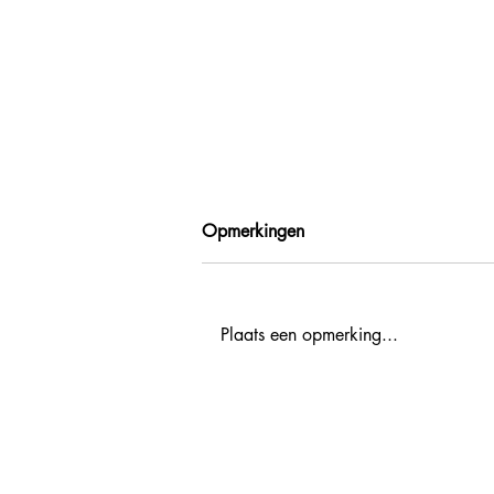
Opmerkingen
Plaats een opmerking...
Agenda activiteiten voor
reisprofessionals 2027
promotion.nl@atout-france.fr