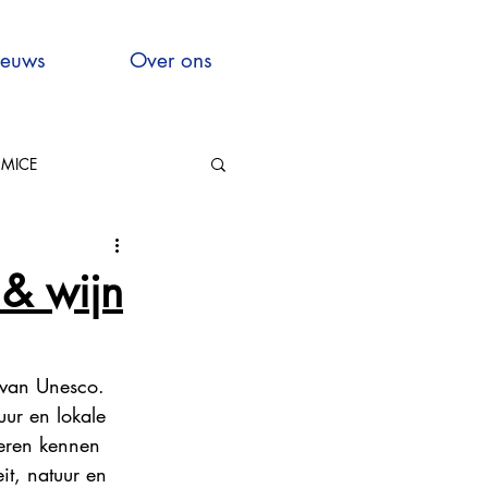
euws
Over ons
MICE
Hauts-de-France
& wijn
 van Unesco. 
uur en lokale 
xcellence
leren kennen 
it, natuur en 