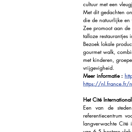
cultuur met een vleu
Steden en korte vakanties
DMC
Met dit gedachten on
die de natuurlijke e
Zee promoot aan de h
Explore France 2025
talloze restaurantjes
Bezoek lokale produc
gourmet walk, combin
met kinderen, groepen
vrijgevigheid.
Meer informatie :
ht
https://nl.france.fr/
Het Cité Internationa
Een van de steden 
referentiecentrum v
langverwachte Cité 
van 6,5 hectare vlak 