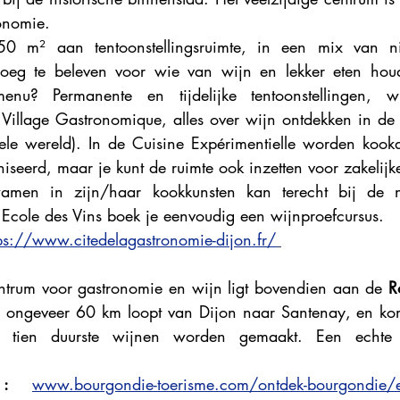
onomie. 
50 m² aan tentoonstellingsruimte, in een mix van n
eg te beleven voor wie van wijn en lekker eten houdt
nu? Permanente en tijdelijke tentoonstellingen, wi
 Village Gastronomique, alles over wijn ontdekken in de 
ele wereld). In de Cuisine Expérimentielle worden kookd
seerd, maar je kunt de ruimte ook inzetten voor zakelijke
men in zijn/haar kookkunsten kan terecht bij de ni
 Ecole des Vins boek je eenvoudig een wijnproefcursus. 
ps://www.citedelagastronomie-dijon.fr/
entrum voor gastronomie en wijn ligt bovendien aan de 
R
n ongeveer 60 km loopt van Dijon naar Santenay, en kom
tien duurste wijnen worden gemaakt. Een echte 
:
www.bourgondie-toerisme.com/ontdek-bourgondie/een