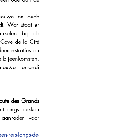
ieuwe en oude 
. Wat staat er 
nkelen bij de 
Cave de la Cité 
emonstraties en 
 bijeenkomsten. 
euwe Ferrandi 
oute des Grands 
t langs plekken 
aanrader voor 
-reis-langs-de-