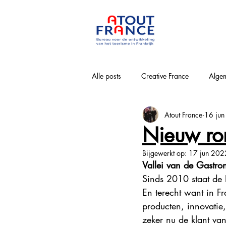
Alle posts
Creative France
Algem
Atout France
16 ju
Bourgogne-Franche-Comté
Nouv
Nieuw ro
Bijgewerkt op:
17 jun 202
Loirevallei
Normandie
Pa
Vallei van de Gastro
Sinds 2010 staat de 
En terecht want in Fr
Provence-Alpes-Côte-d'Azur
Win
producten, innovatie
zeker nu de klant van