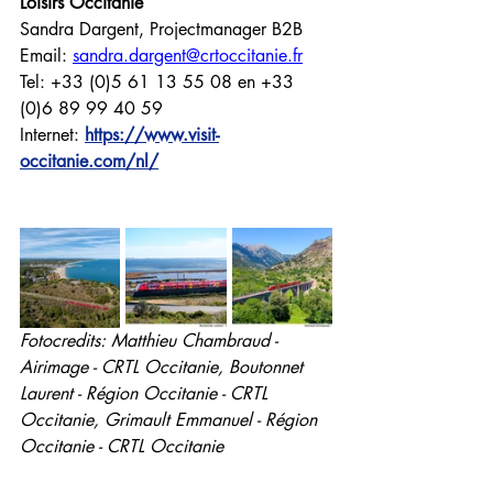
Loisirs Occitanie
Sandra Dargent, Projectmanager B2B
Email: 
sandra.dargent@crtoccitanie.fr
Tel: +33 (0)5 61 13 55 08 en +33 
(0)6 89 99 40 59
Internet: 
https://www.visit-
occitanie.com/nl/
Fotocredits: Matthieu Chambraud - 
Airimage - CRTL Occitanie, Boutonnet 
Laurent - Région Occitanie - CRTL 
Occitanie, Grimault Emmanuel - Région 
Occitanie - CRTL Occitanie
Algemeen over Frankrijk