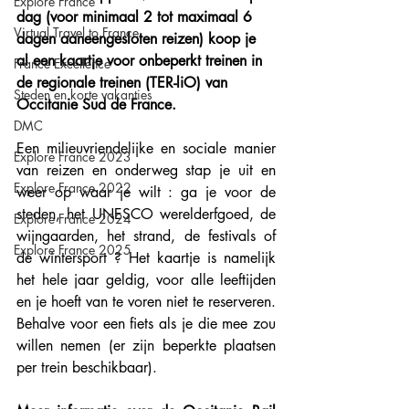
Explore France
dag (voor minimaal 2 tot maximaal 6 
Virtual Travel to France
dagen aaneengesloten reizen) koop je 
al een kaartje voor onbeperkt treinen in 
France Excellence
de regionale treinen (TER-liO) van 
Steden en korte vakanties
Occitanie Sud de France.
DMC
Een milieuvriendelijke en sociale manier 
Explore France 2023
van reizen en onderweg stap je uit en 
Explore France 2022
weer op waar je wilt : ga je voor de 
steden, het UNESCO werelderfgoed, de 
Explore France 2024
wijngaarden, het strand, de festivals of 
Explore France 2025
de wintersport ? Het kaartje is namelijk 
het hele jaar geldig, voor alle leeftijden 
en je hoeft van te voren niet te reserveren. 
Behalve voor een fiets als je die mee zou 
willen nemen (er zijn beperkte plaatsen 
per trein beschikbaar). 