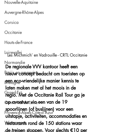
Nouvelle-Aquitaine
Auvergne-Rhône-Alpes
Corsica
Occitanie
Hauts-de-France
Loirevallei
Les Michmich’ en Vadrouille - CRTL Occitanie
Normandie
De regionale VVV kantoor heeft een 
Parijs en omgeving
nieuw concept bedacht om toeristen op 
een eco-vriendelijke manier kennis te 
Bretagne
laten maken met al het moois in de 
Grand-Est
regio. Met de Occitanie Rail Tour ga je 
op avontuur via een van de 19 
Centre Val de Loire
spoorlijnen (of buslijnen) voor een 
Provence-Alpes-Côte-d'Azur
uitstapje, activiteiten, accommodaties en 
Wintersport
restaurants rond de 150 stations waar 
de treinen stoppen. Voor slechts €10 per 