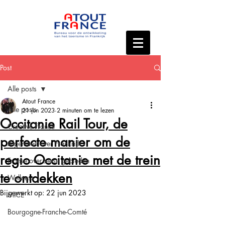
Post
Alle posts
Atout France
Alle posts
21 jun 2023
2 minuten om te lezen
Occitanie Rail Tour, de
Creative France
perfecte manier om de
Algemeen over Frankrijk
regio Occitanie met de trein
Franse overzeese gebieden
te ontdekken
Wellness
Bijgewerkt op:
22 jun 2023
MICE
Bourgogne-Franche-Comté