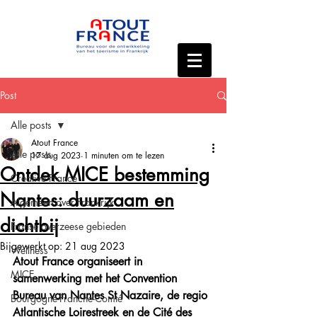
Post
Alle posts
Atout France
Alle posts
17 aug 2023
1 minuten om te lezen
Ontdek MICE bestemming
Creative France
Nantes: duurzaam en
Algemeen over Frankrijk
dichtbij
Franse overzeese gebieden
Bijgewerkt op:
21 aug 2023
Wellness
Atout France organiseert in 
MICE
samenwerking met het Convention 
Bureau van Nantes St Nazaire, de regio 
Bourgogne-Franche-Comté
Atlantische Loirestreek en de Cité des 