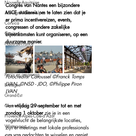
Nouvelle-Aquitaine
Congrès van Nantes een bijzondere 
MICE studiereis om te laten zien dat je 
Auvergne-Rhône-Alpes
er prima incentivereizen, events, 
Corsica
congressen of andere zakelijke 
Occitanie
bijeenkomsten kunt organiseren, op een 
duurzame manier. 
Hauts-de-France
Loirevallei
Normandie
Parijs en omgeving
Fotocredits: Caroussel ©Franck Tomps 
LVAN, ©NSD - JDO, ©Philippe Piron 
Bretagne
LVAN
Grand-Est
Centre Val de Loire
Van 
vrijdag 29 september tot en met 
zondag 1 oktober
 zie je in een 
Provence-Alpes-Côte-d'Azur
vogelvlucht de belangrijkste locaties, 
Wintersport
zijn er meetings met lokale professionals 
om van gedachten te wisselen en geniet 