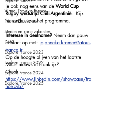
Explore France
je ook nog eens van de 
World Cup 
Virtual Travel to France
Rugby wedstrijd Chili-Argentinië
.  Kijk 
hieronder voor het programma.
France Excellence
Steden en korte vakanties
Interesse in deelname?
 Neem dan gauw 
DMC
contact op met: 
jojanneke.kramer@atout-
france.fr
Explore France 2023
Op de hoogte blijven van het laatste 
Explore France 2022
MICE nieuws in Frankrijk? 
Check 
Explore France 2024
https://www.linkedin.com/showcase/fra
Explore France 2025
nce-cvb/