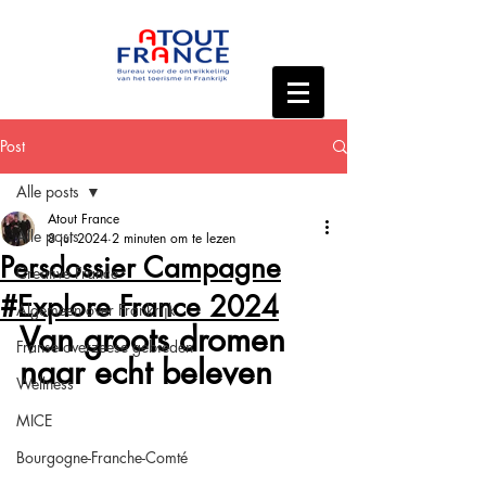
Post
Alle posts
Atout France
Alle posts
8 jul 2024
2 minuten om te lezen
Persdossier Campagne
Creative France
#Explore France 2024
Algemeen over Frankrijk
Van groots dromen 
Franse overzeese gebieden
naar echt beleven
Wellness
MICE
Bourgogne-Franche-Comté