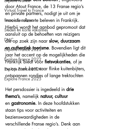
Explore France
door Atout France, de 13 Franse regio’s 
Virtual Travel to France
en private partners, nodigt je uit om je 
mooiste reizen te beleven in Frankrijk. 
France Excellence
Hierbij wordt het aanbod gepromoot dat 
Steden en korte vakanties
aansluit op de behoeften van reizigers 
DMC
die op zoek zijn naar 
slow, duurzaam 
en authentiek toerisme
. Bovendien ligt dit 
Explore France 2023
jaar het accent op de mogelijkheden die 
Explore France 2022
Frankrijk biedt voor 
fietsvakanties
, of je 
nu op zoek bent naar flinke kuitenbijters, 
Explore France 2024
ontspannen rondjes of lange trektochten
Explore France 2025
Het persdossier is ingedeeld in 
drie 
thema’s
, namelijk 
natuur, cultuur
en
 gastronomie. 
In deze hoofdstukken 
staan tips voor activiteiten en 
bezienswaardigheden in de 
verschillende Franse regio’s. Denk aan 