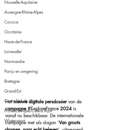
Nouvelle-Aquitaine
Auvergne-Rhône-Alpes
Corsica
Occitanie
Hauts-de-France
Loirevallei
Normandie
Parijs en omgeving
Bretagne
Grand-Est
Centre Val de Loire
Het 
nieuwe digitale persdossier
 van de 
campagne
#ExploreFrance
2024
 is 
Provence-Alpes-Côte-d'Azur
vanaf nu beschikbaar. De internationale 
Wintersport
campagne met als slogan ‘
Van groots 
dromen, naar echt beleven
’,
uitgevoerd 