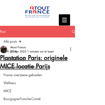
Post
Alle posts
Atout France
Alle posts
20 apr 2023
1 minuten om te lezen
Plantation Paris: originele
Creative France
MICE locatie Parijs
Algemeen over Frankrijk
Franse overzeese gebieden
Wellness
MICE
Bourgogne-Franche-Comté