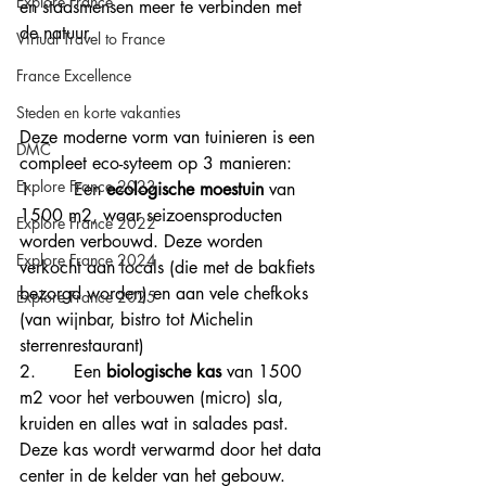
Explore France
en stadsmensen meer te verbinden met 
de natuur. 
Virtual Travel to France
France Excellence
Steden en korte vakanties
Deze moderne vorm van tuinieren is een 
DMC
compleet eco-syteem op 3 manieren:
Explore France 2023
1.       Een 
ecologische moestuin
 van 
1500 m2, waar seizoensproducten 
Explore France 2022
worden verbouwd. Deze worden 
Explore France 2024
verkocht aan locals (die met de bakfiets 
bezorgd worden) en aan vele chefkoks 
Explore France 2025
(van wijnbar, bistro tot Michelin 
sterrenrestaurant)
2.       Een 
biologische kas
 van 1500 
m2 voor het verbouwen (micro) sla, 
kruiden en alles wat in salades past. 
Deze kas wordt verwarmd door het data 
center in de kelder van het gebouw.