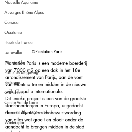
Nouvelle-Aquitaine
Auvergne-Rhône-Alpes
Corsica
Occitanie
Hauts-de-France
©Plantation Paris
Loirevallei
Normandie
Plantation Paris is een moderne boerderij 
van 7000 m2 op een dak in het 18e 
Parijs en omgeving
arrondissement van Parijs, aan de voet 
Bretagne
van Montmartre en midden in de nieuwe 
wijk Chapelle Internationale. 
Grand-Est
Dit unieke project is een van de grootste 
Centre Val de Loire
stadsboerderijen in Europa, uitgedacht 
Provence-Alpes-Côte-d'Azur
door Cultivate, om de bewustwording 
van alles wat groeit en bloeit onder de 
Wintersport
aandacht te brengen midden in de stad 