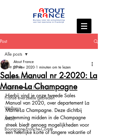
Post
Alle posts
Atout France
Alle posts
27 nov 2020
1 minuten om te lezen
Sales Manual nr 2-2020: La
Creative France
Marne-La Champagne
Algemeen over Frankrijk
Hierbij vind je onze tweede Sales 
Franse overzeese gebieden
Manual van 2020, over departement La 
Wellness
Marne-La Champagne. Deze dichtbij 
bestemming midden in de Champagne 
MICE
streek biedt genoeg mogelijkheden voor 
Bourgogne-Franche-Comté
een heerlijke korte of langere vakantie of 