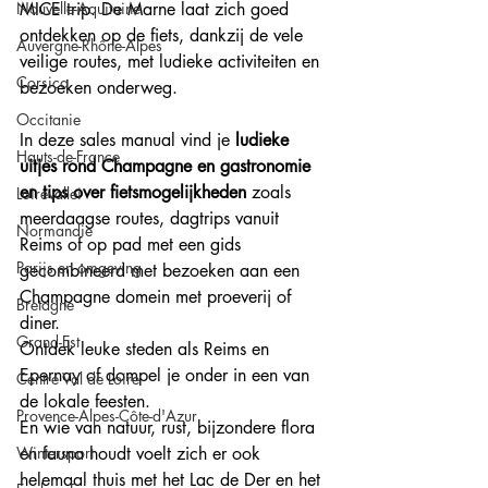
Nouvelle-Aquitaine
MICE trip. De Marne laat zich goed 
ontdekken op de fiets, dankzij de vele 
Auvergne-Rhône-Alpes
veilige routes, met ludieke activiteiten en 
Corsica
bezoeken onderweg.
Occitanie
In deze sales manual vind je 
ludieke 
Hauts-de-France
uitjes rond Champagne en gastronomie 
en tips over fietsmogelijkheden
 zoals 
Loirevallei
meerdaagse routes, dagtrips vanuit 
Normandie
Reims of op pad met een gids 
Parijs en omgeving
gecombineerd met bezoeken aan een 
Champagne domein met proeverij of 
Bretagne
diner.
Grand-Est
Ontdek leuke steden als Reims en 
Epernay of dompel je onder in een van 
Centre Val de Loire
de lokale feesten. 
Provence-Alpes-Côte-d'Azur
En wie van natuur, rust, bijzondere flora 
Wintersport
en fauna houdt voelt zich er ook 
helemaal thuis met het Lac de Der en het 