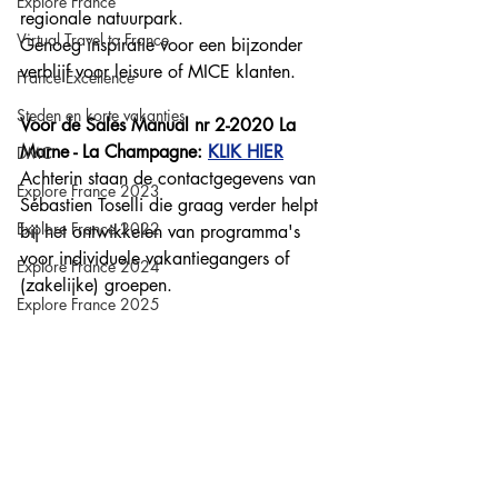
Explore France
regionale natuurpark.
Virtual Travel to France
Genoeg inspiratie voor een bijzonder 
verblijf voor leisure of MICE klanten.
France Excellence
Steden en korte vakanties
Voor de Sales Manual nr 2-2020 La 
Marne - La Champagne: 
KLIK HIER
DMC
Achterin staan de contactgegevens van 
Explore France 2023
Sébastien Toselli die graag verder helpt 
Explore France 2022
bij het ontwikkelen van programma's 
voor individuele vakantiegangers of 
Explore France 2024
(zakelijke) groepen.
Explore France 2025