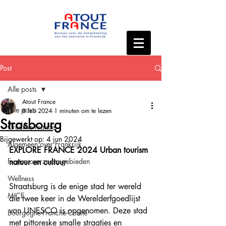
Post
Alle posts
Atout France
Alle posts
8 feb 2024
1 minuten om te lezen
Strasbourg
Creative France
Bijgewerkt op:
4 jun 2024
Algemeen over Frankrijk
EXPLORE FRANCE 2024 Urban tourism 
Franse overzeese gebieden
natuur en cultuur
Wellness
Straatsburg is de enige stad ter wereld 
MICE
die twee keer in de Werelderfgoedlijst 
van UNESCO is opgenomen. Deze stad 
Bourgogne-Franche-Comté
met pittoreske smalle straatjes en 