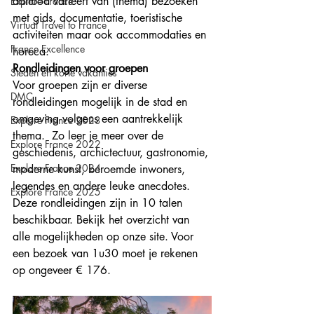
aanbod variëert van (thema) bezoeken 
Explore France
met gids, documentatie, toeristische 
Virtual Travel to France
activiteiten maar ook accommodaties en 
France Excellence
horeca.
Rondleidingen voor groepen
Steden en korte vakanties
Voor groepen zijn er diverse 
DMC
rondleidingen mogelijk in de stad en 
omgeving volgens een aantrekkelijk 
Explore France 2023
thema.  Zo leer je meer over de 
Explore France 2022
geschiedenis, archictectuur, gastronomie, 
Explore France 2024
moderne kunst, beroemde inwoners, 
legendes en andere leuke anecdotes. 
Explore France 2025
Deze rondleidingen zijn in 10 talen 
beschikbaar. Bekijk het overzicht van 
alle mogelijkheden op onze site. Voor 
een bezoek van 1u30 moet je rekenen 
op ongeveer € 176.