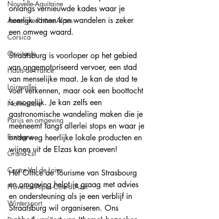
Nouvelle-Aquitaine
onlangs vernieuwde kades waar je 
heerlijk samen kan wandelen is zeker 
Auvergne-Rhône-Alpes
een omweg waard.
Corsica
Occitanie
Straatsburg is voorloper op het gebied 
van ongemotoriseerd vervoer, een stad 
Hauts-de-France
van menselijke maat. Je kan de stad te 
Loirevallei
voet verkennen, maar ook een boottocht 
is mogelijk. Je kan zelfs een 
Normandie
gastronomische wandeling maken die je 
Parijs en omgeving
meeneemt langs allerlei stops en waar je 
Bretagne
onderweg heerlijke lokale producten en 
wijnen uit de Elzas kan proeven!
Grand-Est
Centre Val de Loire
Het Office de Tourisme van Strasbourg 
en omgeving helpt je graag met advies 
Provence-Alpes-Côte-d'Azur
en ondersteuning als je een verblijf in 
Wintersport
Straatsburg wil organiseren. Ons 