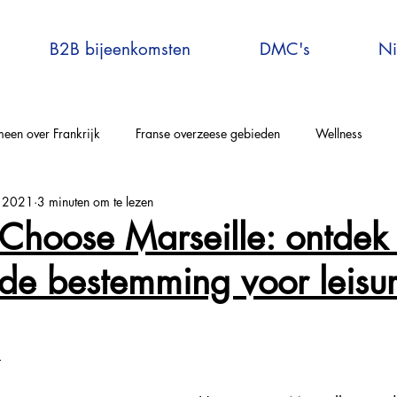
B2B bijeenkomsten
DMC's
Ni
een over Frankrijk
Franse overzeese gebieden
Wellness
b 2021
3 minuten om te lezen
elle-Aquitaine
Auvergne-Rhône-Alpes
Corsica
Occitanie
Choose Marseille: ontdek
de bestemming voor leisu
rijs en omgeving
Bretagne
Grand-Est
Centre Val de Loire
tersport
Explore France
Virtual Travel to France
France E
4