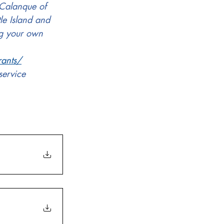
 Calanque of 
le Island and 
ng your own 
rants/
service 