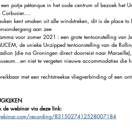
l een potje pétanque in het oude centrum of bezoek het U
e Corbusier….
uken kent smaken uit alle windstreken, dit is de place to 
 zonsondergang aan zee
amma voor zomer 2021 : een grote tentoonstelling van Je
CEM, de unieke Unzipped tentoonstelling van de Rolling
dion (die na Groningen direct doorreist naar Marseille),
museum…en niet te vergeten nieuwe accommodaties die h
ereikbaar met een rechtstreekse vliegverbinding of een ont
UGKIJKEN
k de webinar via deze link:
otowebinar.com/recording/8315027412528007184