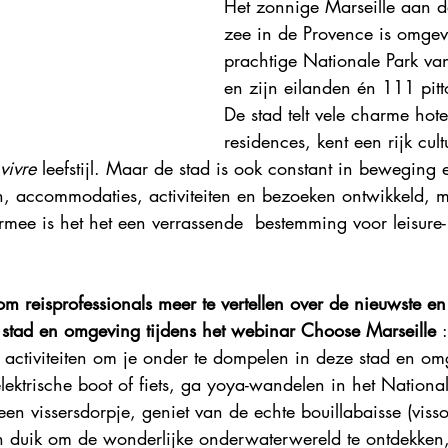
Het zonnige Marseille aan d
Explore France 2023
Explore France 2022
Explore Fr
zee in de Provence is omgev
prachtige Nationale Park va
en zijn eilanden én 111 pitt
De stad telt vele charme hote
residences, kent een rijk cul
vivre
 leefstijl. Maar de stad is ook constant in beweging 
n, accommodaties, activiteiten en bezoeken ontwikkeld, 
rmee is het het een verrassende  bestemming voor leisure
m reisprofessionals meer te vertellen over de nieuwste e
 stad en omgeving tijdens het webinar Choose Marseille 
:
 activiteiten om je onder te dompelen in deze stad en om
lektrische boot of fiets, ga yoya-wandelen in het National
een vissersdorpje, geniet van de echte bouillabaisse (viss
 duik om de wonderlijke onderwaterwereld te ontdekken