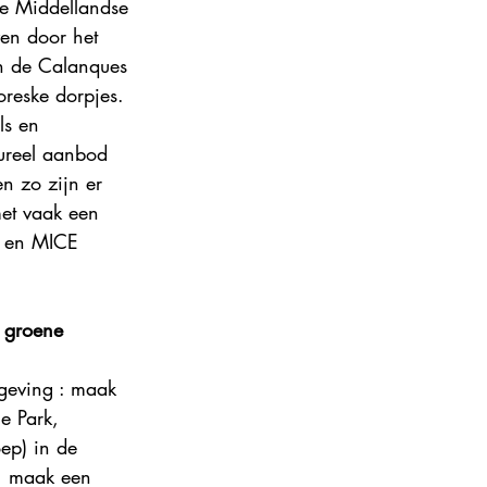
e Middellandse 
ance 2024
en door het 
n de Calanques 
oreske dorpjes. 
ls en 
tureel aanbod 
en zo zijn er 
met vaak een 
- en MICE 
n groene 
 
geving : maak 
e Park, 
oep) in de 
, maak een 