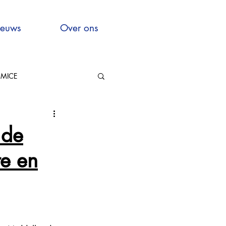
euws
Over ons
MICE
Hauts-de-France
 de
re en
xcellence