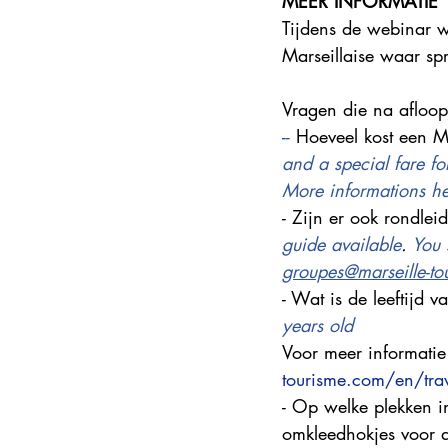
MEER INFORMATIE
Tijdens de webinar w
Marseillaise waar sp
Vragen die na afloo
-
-
 Hoeveel kost een Ma
and a special fare for
More informations he
- Zijn er ook rondle
guide available
. 
You 
groupes@marseille-t
- Wat is de leeftijd 
years old
Voor meer informatie 
tourisme.com/en/trave
- Op welke plekken i
omkleedhokjes voor 