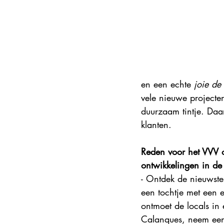
Steden en korte vakanties
DMC
Explore France 2025
en een echte 
joie de 
vele nieuwe projecte
duurzaam tintje. Daa
klanten. 
Reden voor het VVV o
ontwikkelingen in de
- Ontdek de nieuwste
een tochtje met een e
ontmoet de locals in 
Calanques, neem een