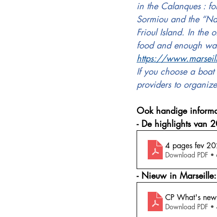
in the Calanques : fo
Sormiou and the “Nau
Frioul Island. In the
food and enough wat
https://www.marseill
If you choose a boat
providers to organiz
Ook handige informa
- De highlights van 
4 pages fev 2
Download PDF •
- Nieuw in Marseille:
CP What's new
Download PDF •