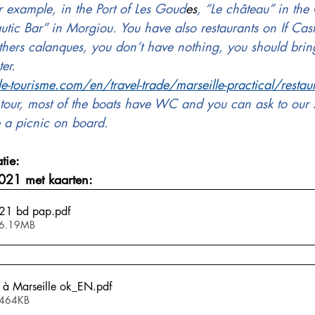
r example, in the Port of Les Goud
es
, “Le château” in the
tic Bar” in Morgiou. You have also restaurants on If Cast
 others calanques, you don’t have nothing, you should bri
er.
e-tourisme.com/en/travel-trade/marseille-practical/restau
 tour, most of the boats have WC and you can ask to our 
e a picnic on board.
tie:
2021 met kaarten:
021 bd pap
.pdf
 6.19MB
 
 à Marseille ok_EN
.pdf
 464KB