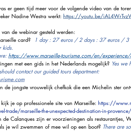
as er geen tijd meer voor de volgende video van de tore
reker Nadine Westra werkt: 
https://youtu.be/iAL4WrTvz
p van de webinar gesteld werden:
rseille card?  
1 day : 27 euros / 2 days : 37 euros / 3 
 kids. 
re: 
https://www.marseille-tourisme.com/en/experience/
idingen met een gids in het Nederlands mogelijk? 
Yes we h
should contact our guided tours department: 
ourisme.com
van de jongste vrouwelijk chefkok die een Michelin ster ont
kijk je op professionele site van Marseille: 
https://www.m
l-trade/marseille-the-unexpected-destination-in-provence
n de Calanques zijn er voorzieningen als restaurantjes, 
als je wil zwemmen of mee wil op een boot? 
There are so