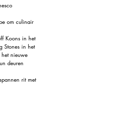
nesco 
be om culinair 
ff Koons in het 
 Stones in het 
 het nieuwe 
un deuren 
spannen rit met 