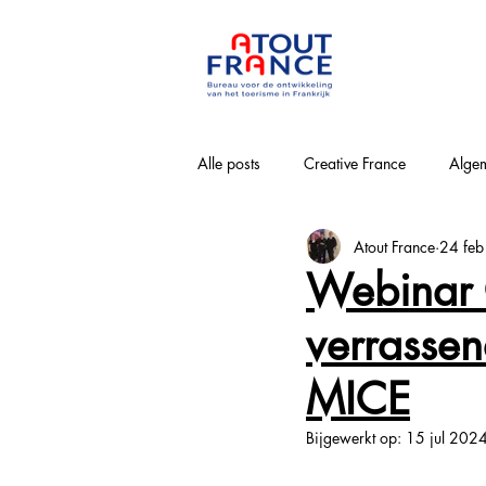
Alle posts
Creative France
Algem
Atout France
24 fe
Bourgogne-Franche-Comté
Nouv
Webinar 
verrassen
Loirevallei
Normandie
Pa
MICE
Provence-Alpes-Côte-d'Azur
Win
Bijgewerkt op:
15 jul 202