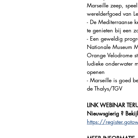
Marseille zeep, spee
werelderfgoed van L
- De Mediterraanse ke
te genieten bij een
- Een geweldig progr
Nationale Museum MU
Orange Velodrome sta
ludieke onderwater 
openen
- Marseille is goed b
de Thalys/TGV
LINK WEBINAR TER
Nieuwsgierig ? Bekij
https://register.g