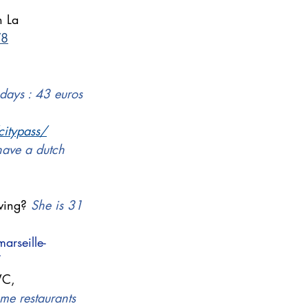
n La 
V8
days : 43 euros 
citypass/
ave a dutch 
ving? 
She is 31 
arseille-
/
WC, 
me restaurants 