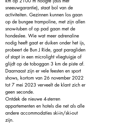
km op 2100 m hoogte (dus met 
sneeuwgarantie), staat bol van de 
activiteiten. Gezinnen kunnen los gaan 
op de bungee trampoline, met zijn allen 
snow-tuben of op pad gaan met de 
hondeslee. Wie wat meer adrenaline 
nodig heeft gaat er duiken onder het ijs, 
probeert de Bun J Ride, gaat paragliden 
of stapt in een microlight vliegtuigje of 
glijdt op de toboggan 3 km de piste af. 
Daarnaast zijn er vele feesten en sport 
shows, kortom van 26 november 2022 
tot 7 mei 2023 verveelt de klant zich er 
geen seconde. 
Ontdek de nieuwe 4-sterren 
appartementen en hotels die net als alle 
andere accommodaties ski-in/ski-out 
zijn. 