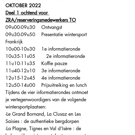
OKTOBER 2022
Deel 1 ochtend voor 
ZRA/reserveringsmedewerkers TO
09u00-09u30    Ontvangst
09u30-09u50    Presentatie wintersport 
Frankrijk
10u00-10u30    1e informatieronde
10u35-11u05	   2e informatieronde  
11u10-11u35    Koffie pauze
11u40-12u10    3e informatieronde
12u15-12u45    4e informatieronde 
12u50-14u00    Prijsuitreiking en lunch
Tijdens de vier informatierondes ontmoet 
je vertegenwoordigers van de volgende 
wintersportplaatsen: 
-Le Grand Bornand, La Clusaz en Les 
Saisies : de authentieke bergdorpen
-La Plagne, Tignes en Val d’Isère : de 