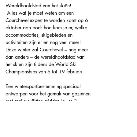
Wereldhoofdstad van het skiën! 
 Alles wat je moet weten om een 
Courchevel-expert te worden komt op 6 
oktober aan bod: hoe kom je er, welke 
accommodaties, skigebieden en 
activiteiten zijn er en nog veel meer! 
Deze winter zal Courchevel – nog meer 
dan anders – de wereldhoofdstad van 
het skiën zijn tijdens de World Ski 
Championships van 6 tot 19 februari. 
Een wintersportbestemming speciaal 
ontworpen voor het gemak van gezinnen 
met snelle skiliften midden in Les 3 
Vallées. Dat is 
Les Menuires
, een gastvrij 
ski-resort in het hart van het grootste 
skigebied van de wereld. Het biedt een 
grote variatie aan accommodaties, van 