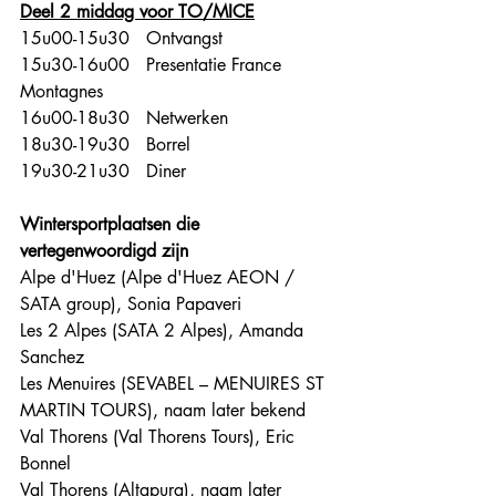
Deel 2 middag voor TO/MICE
15u00-15u30   Ontvangst 
15u30-16u00   Presentatie France 
Montagnes
16u00-18u30   Netwerken
18u30-19u30   Borrel
19u30-21u30   Diner
Wintersportplaatsen die 
vertegenwoordigd zijn
Alpe d'Huez (Alpe d'Huez AEON / 
SATA group), Sonia Papaveri
Les 2 Alpes (SATA 2 Alpes), Amanda 
Sanchez
Les Menuires (SEVABEL – MENUIRES ST 
MARTIN TOURS), naam later bekend
Val Thorens (Val Thorens Tours), Eric 
Bonnel
Val Thorens (Altapura), naam later 