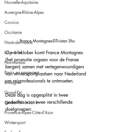
Nouvelle-Aquitaine
Auvergne-Rhône-Alpes
Corsica
Occitanie
France Montagnes©Tristan Shu
Hauts-de-France
Loirevallei
Op 6 oktober komt France Montagnes 
(het promotie orgaan voor de Franse 
Normandie
bergen) samen met vertegenwoordigers 
Parijs en omgeving
van wintersportplaatsen naar Nederland 
om reisprofessionals te ontmoeten. 
Bretagne
Grand-Est
Deze dag is opgesplitst in twee 
gedeeltes voor twee verschillende 
Centre Val de Loire
doelgroepen: 
Provence-Alpes-Côte-d'Azur
Wintersport