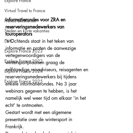
Explore France
Virtual Travel to France
Informatierondes voor ZRA en 
France Excellence
reserveringsmedewerkers van 
Steden en korte vakanties
touroperators
DMC
's Ochtends staat in het teken van 
informatie en praten de aanwezige 
Explore France 2023
vertegenwoordigers van de 
Explore France 2022
wintersportplaatsen graag de 
zelfstandige reisadviseurs, reisagenten en 
Explore France 2024
reserveringsmedewerkers bij tijdens 
Explore France 2025
enkele informatierondes. Na 3 jaar 
webinars gegeven te hebben, is het 
namelijk wel weer tijd om elkaar 'in het 
echt' te ontmoeten.  
Gestart wordt met een algemene 
presentatie over de wintersport in 
Frankrijk. 