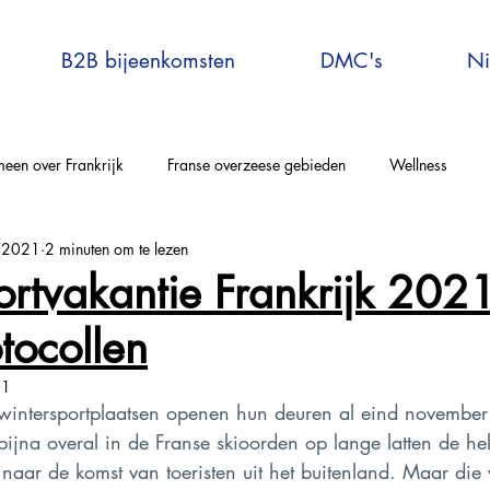
B2B bijeenkomsten
DMC's
Ni
een over Frankrijk
Franse overzeese gebieden
Wellness
t 2021
2 minuten om te lezen
elle-Aquitaine
Auvergne-Rhône-Alpes
Corsica
Occitanie
ortvakantie Frankrijk 202
tocollen
rijs en omgeving
Bretagne
Grand-Est
Centre Val de Loire
21
wintersportplaatsen openen hun deuren al eind november
tersport
Explore France
Virtual Travel to France
France E
bijna overal in de Franse skioorden op lange latten de hel
naar de komst van toeristen uit het buitenland. Maar die w