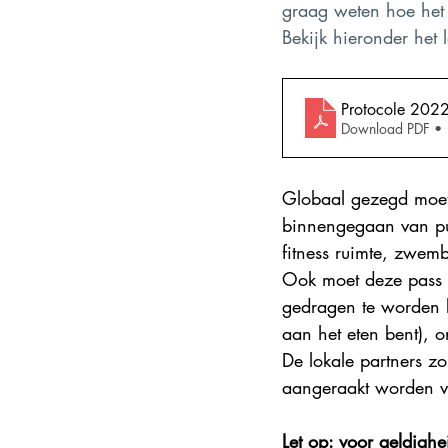
graag weten hoe het 
Steden en korte vakanties
DMC
Bekijk hieronder het l
Explore France 2025
Protocole 2022
Download PDF •
Globaal gezegd moet
binnengegaan van pub
fitness ruimte, zwemb
Ook moet deze pass g
gedragen te worden b
aan het eten bent), o
De lokale partners zo
aangeraakt worden v
Let op:
 voor geldighe