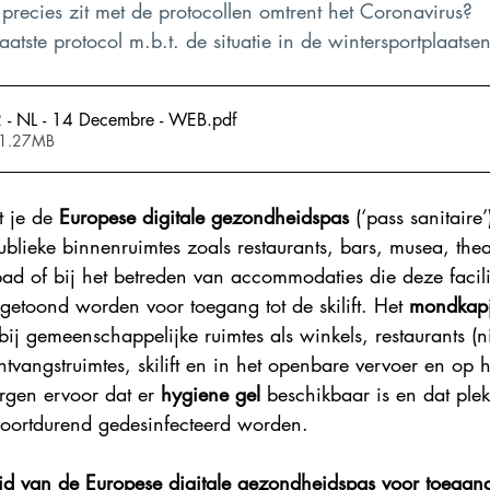
precies zit met de protocollen omtrent het Coronavirus? 
Explore France 2023
Explore France 2022
Explore Fr
aatste protocol m.b.t. de situatie in de wintersportplaatse
 - NL - 14 Decembre - WEB
.pdf
 1.27MB
 je de
 Europese digitale gezondheidspas
 (‘pass sanitaire’
lieke binnenruimtes zoals restaurants, bars, musea, thea
ad of bij het betreden van accommodaties die deze facili
etoond worden voor toegang tot de skilift. Het 
mondkap
ij gemeenschappelijke ruimtes als winkels, restaurants (n
ntvangstruimtes, skilift en in het openbare vervoer en op h
rgen ervoor dat er 
hygiene gel
 beschikbaar is en dat ple
oortdurend gedesinfecteerd worden.
id van de Europese digitale gezondheidspas voor toegang t