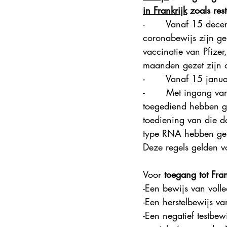
in Frankrijk
 zoals res
-       
Vanaf 15 decem
coronabewijs zijn ge
vaccinatie van Pfize
maanden gezet zijn 
-       
Vanaf 15 janua
-       
Met ingang van
toegediend hebben ge
toediening van die do
type RNA hebben ge
Deze regels gelden vo
Voor 
toegang tot Fran
-
Een bewijs van volle
-Een herstelbewijs va
-Een negatief testbe