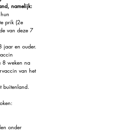
and, namelijk: 
 hun 
e prik (2e 
nde van deze 7 
8 jaar en ouder.
accin 
na 8 weken na 
ervaccin van het 
t buitenland. 
oken: 
den onder 