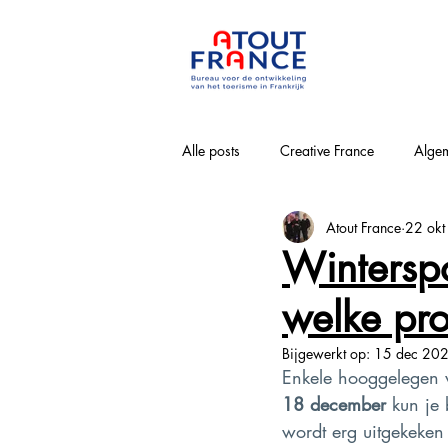
Alle posts
Creative France
Algem
Atout France
22 ok
Bourgogne-Franche-Comté
Nouv
Wintersp
welke pro
Loirevallei
Normandie
Pa
Bijgewerkt op:
15 dec 20
Enkele hooggelegen 
Provence-Alpes-Côte-d'Azur
Win
18 december
 kun je 
wordt erg uitgekeken 