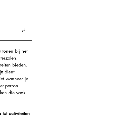
ance 2024
n
) tonen bij het 
terzalen, 
teiten bieden. 
je
 dient 
iet wanneer je 
et perron. 
kken die vaak 
ot activiteiten 